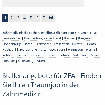
1
2
3
4
5
6
7
Zahnmedizinische Fachangestellte Stellenangebote in:
Ammerbuch
|
Biessenhofen
|
Brandenburg an der Havel
|
Bremen
|
Brüggen
|
Cloppenburg
|
Dachau
|
Edewecht
|
Emsdetten
|
Erkrath
|
Erkrath-
Hochdahl
|
Georgsmarienhütte
|
Gevelsberg
|
Hermsdorf
|
Herne
|
Koblenz
|
Leipzig
|
Lippstadt
|
Lustadt
|
Lübeck
|
Mettmann
|
Moers
|
Potsdam
|
Sedelsberg
|
Vallendar
|
Stellenangebote für ZFA - Finden
Sie Ihren Traumjob in der
Zahnmedizin