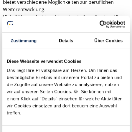
bietet verschiedene Möglichkeiten zur beruflichen
Weiterentwicklung.
Viele ZFA entscheiden sich im Laufe ihrer Karriere für
eine Spezialisierung, zum Beispiel in den Bereichen
Prophylaxe, Praxisorganisation oder Assistenz bei
komplexeren Behandlungen.
Zustimmung
Details
Über Cookies
Typische Weiterbildungen sind:
Diese Webseite verwendet Cookies
ZMF – Zahnmedizinische Fachassistentin
ZMP – Zahnmedizinische Prophylaxeassistentin
Uns liegt Ihre Privatsphäre am Herzen. Um Ihnen das
DH – Dentalhygienikerin
bestmögliche Erlebnis mit unserem Portal zu bieten und
die Zugriffe auf unsere Website zu analysieren, nutzen
Diese Fortbildungen eröffnen neue Tätigkeitsbereiche
wir auf unseren Seiten Cookies. 🍪 Sie können mit
und können langfristig auch zu besseren
einem Klick auf "Details" einsehen für welche Aktivitäten
Verdienstmöglichkeiten führen.
wir Cookies einsetzen und dort bequem eine Auswahl
treffen.
Gehalt als ZFA 2025