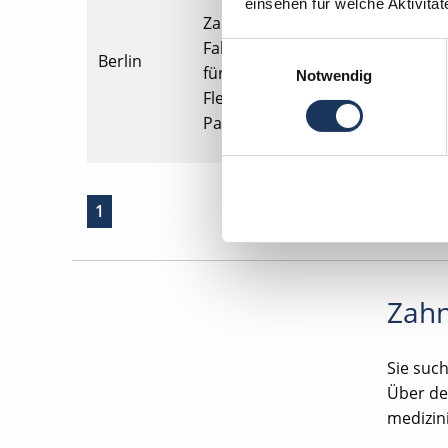
einsehen für welche Aktivitä
Zahnarzt in Berlin in Voll- oder 
Fahrtkostenzuschuss, Gute Erreic
Einwilligungsauswahl
Berlin
für öffentliche Verkehrsmittel, 
Notwendig
Flexible Urlaubszeitregelung, D
Patientenstamm.
1
Zahn
Sie such
Über de
medizin