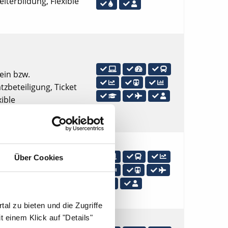
iterbildung, Flexible
hein bzw.
zbeteiligung, Ticket
xible
Über Cookies
keit mit öffentlichen
he Verkehrsmittel,
al zu bieten und die Zugriffe
 einem Klick auf "Details"