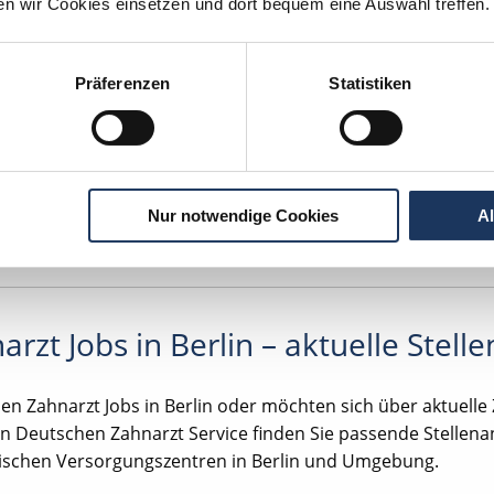
ten wir Cookies einsetzen und dort bequem eine Auswahl treffen.
Teilzeit. Moderne / digitalisierte Praxis, OP-Mikroskop, Tankg
hbarkeit mit öffentlichen Verkehrsmitteln, Attraktive Umsat
Zuschuss bei Umzug, Einblick in eigene Umsatzzahlen, Fort- 
Präferenzen
Statistiken
igitales Röntgen mit DVT, Lachgasbehandlung, Eigenes Praxi
Nur notwendige Cookies
A
arzt Jobs in Berlin – aktuelle Stel
en Zahnarzt Jobs in Berlin oder möchten sich über aktuelle
n Deutschen Zahnarzt Service finden Sie passende Stellena
ischen Versorgungszentren in Berlin und Umgebung.