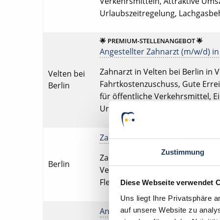
Verkehrsmitteln, Attraktive Umsa
Urlaubszeitregelung, Lachgasb
🌟 PREMIUM-STELLENANGEBOT 🌟
Angestellter Zahnarzt (m/w/d) in 
Zahnarzt in Velten bei Berlin in V
Velten bei
Fahrtkostenzuschuss, Gute Erreic
Berlin
für öffentliche Verkehrsmittel, E
Urlaubszeitregelung, Eigenen P
Zahnarzt (m/w/d) in Vollzeit ab s
Zustimmung
Zahnarzt in Berlin in Vollzeit, Fe
Berlin
Verkehrsmitteln, Attraktive Umsa
Flexible Urlaubszeitregelung, E
Diese Webseite verwendet 
Uns liegt Ihre Privatsphäre 
auf unsere Website zu analys
Angestellter Zahnarzt (m/w/d) in 