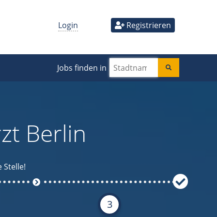
Login
Registrieren
Jobs finden in
zt Berlin
 Stelle!
3