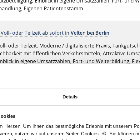
tzbeteiligung, Einblick in eigene Umsatzzahlen, Fort- und We
ehandlung, Eigenen Patientenstamm.
Voll- oder Teilzeit ab sofort in
Velten bei Berlin
oll- oder Teilzeit. Moderne / digitalisierte Praxis, Tankgutsc
hbarkeit mit öffentlichen Verkehrsmitteln, Attraktive Umsat
inblick in eigene Umsatzzahlen, Fort- und Weiterbildung, Fle
atientenstamm.
ofort in
Berlin
Details
stanstellung. Moderne / digitalisierte Praxis, Gute Erreichbar
tzbeteiligung, Option auf Partnerschaft, Ticket für öffentlic
igenes Praxislabor, Eigenen Patientenstamm.
Cookies
am Herzen. Um Ihnen das bestmögliche Erlebnis mit unserem Port
ieren, nutzen wir auf unseren Seiten Cookies. 🍪 Sie können mit
Voll- oder Teilzeit ab sofort in
Berlin