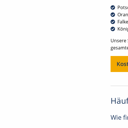
Pot
Oran
Falk
Köni
Unsere 
gesamt
Kost
Häuf
Wie fi