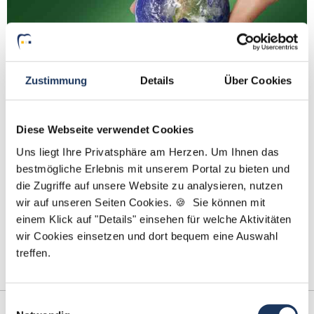
Zustimmung
Details
Über Cookies
Diese Webseite verwendet Cookies
Uns liegt Ihre Privatsphäre am Herzen. Um Ihnen das
Umweltschutz in der Zahnarztpraxis:
Nachhaltigkeitskonzept für die grüne Praxis
bestmögliche Erlebnis mit unserem Portal zu bieten und
die Zugriffe auf unsere Website zu analysieren, nutzen
wir auf unseren Seiten Cookies. 🍪 Sie können mit
von Monia Geitz
einem Klick auf "Details" einsehen für welche Aktivitäten
Lesezeit: ca.
10 Min.
| Beitrag vom :
21.01.2021
wir Cookies einsetzen und dort bequem eine Auswahl
Umweltschutz und Nachhaltigkeit sind spätestens seit
treffen.
der Fridays-for-Future- Bewegung ein …
weiterlesen
Einwilligungsauswahl