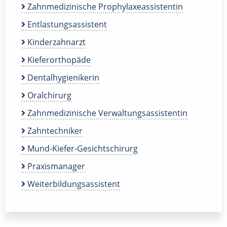
Zahnmedizinische Prophylaxeassistentin
Entlastungsassistent
Kinderzahnarzt
Kieferorthopäde
Dentalhygienikerin
Oralchirurg
Zahnmedizinische Verwaltungsassistentin
Zahntechniker
Mund-Kiefer-Gesichtschirurg
Praxismanager
Weiterbildungsassistent