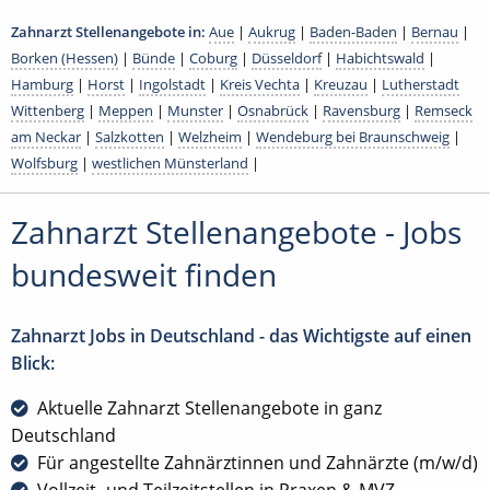
Zahnarzt Stellenangebote in:
Aue
|
Aukrug
|
Baden-Baden
|
Bernau
|
Borken (Hessen)
|
Bünde
|
Coburg
|
Düsseldorf
|
Habichtswald
|
Hamburg
|
Horst
|
Ingolstadt
|
Kreis Vechta
|
Kreuzau
|
Lutherstadt
Wittenberg
|
Meppen
|
Munster
|
Osnabrück
|
Ravensburg
|
Remseck
am Neckar
|
Salzkotten
|
Welzheim
|
Wendeburg bei Braunschweig
|
Wolfsburg
|
westlichen Münsterland
|
Zahnarzt Stellenangebote - Jobs
bundesweit finden
Zahnarzt Jobs in Deutschland - das Wichtigste auf einen
Blick:
Aktuelle Zahnarzt Stellenangebote in ganz
Deutschland
Für angestellte Zahnärztinnen und Zahnärzte (m/w/d)
Vollzeit- und Teilzeitstellen in Praxen & MVZ