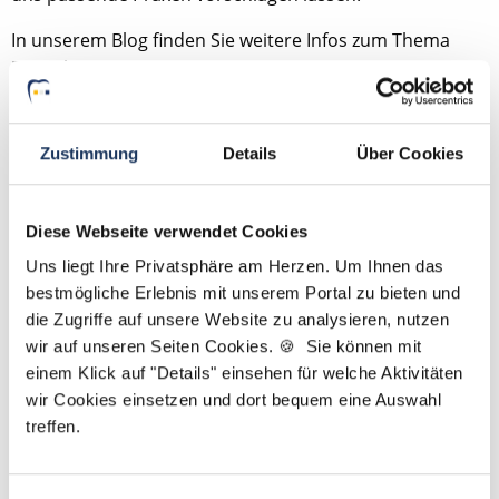
In unserem Blog finden Sie weitere Infos zum Thema
Bewerbung:
Kündigen in der Zahnarztpraxis
Tipps für das Vorstellungsgespräch als Zahnarzt
Zustimmung
Details
Über Cookies
5 Tipps für Zahnärzte: So gelingt der Einstieg in die neue
Praxis
Wie sieht der perfekte Lebenslauf als Zahnarzt aus?
Diese Webseite verwendet Cookies
Uns liegt Ihre Privatsphäre am Herzen. Um Ihnen das
Jetzt passende Zahnarzt Stelle finden
bestmögliche Erlebnis mit unserem Portal zu bieten und
die Zugriffe auf unsere Website zu analysieren, nutzen
wir auf unseren Seiten Cookies. 🍪 Sie können mit
einem Klick auf "Details" einsehen für welche Aktivitäten
Zahnarzt Jobs nach Region
wir Cookies einsetzen und dort bequem eine Auswahl
treffen.
Zahnarzt Stellenangebote sind bundesweit verfügbar.
Besonders häufig wird aktuell nach Zahnarzt