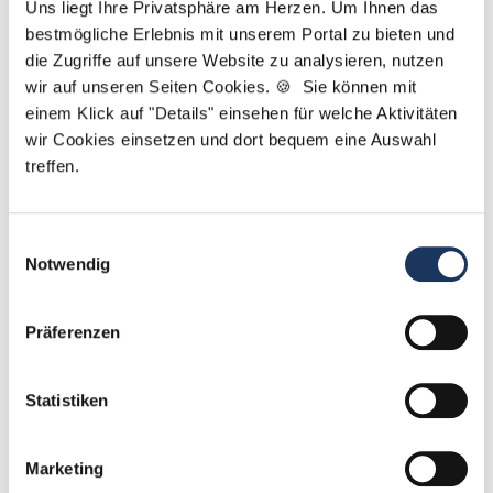
einzuleiten.
Uns liegt Ihre Privatsphäre am Herzen. Um Ihnen das
bestmögliche Erlebnis mit unserem Portal zu bieten und
c) Alle Inhalte und Kommentare von weiteren Nutzern
die Zugriffe auf unsere Website zu analysieren, nutzen
auf www.deutscher-zahnarzt-service.de und
wir auf unseren Seiten Cookies. 🍪 Sie können mit
www.praxispersonal-dzas.de sind vom Nutzer
einem Klick auf "Details" einsehen für welche Aktivitäten
vertraulich zu behandeln. Eine Weitergabe an Dritte ist
wir Cookies einsetzen und dort bequem eine Auswahl
untersagt.
treffen.
Änderung von Leistungen
Einwilligungsauswahl
Die Registrierung als Bewerber auf den Seiten
Notwendig
www.deutscher-zahnarzt-service.de und
www.praxispersonal-dzas.de, sowie damit verbundene
Präferenzen
Leistungen, sind für den Bewerber kostenlos. Weitere
Leistungen sind für registrierte Bewerber ebenfalls
kostenlos, sofern die Talentzeit GmbH nicht bei
Statistiken
einzelnen Leistungen auf eine Gebühr oder Prämie
hinweist.
Marketing
Es ist der Talentzeit GmbH jederzeit freigestellt, die