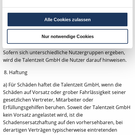
angebotenen Dienste ganz oder teilweise ohne
Grundangabe zu ändern oder einzustellen. Hieraus
können keinerlei Schadensersatzansprüche abgeleitet
Alle Cookies zulassen
werden.
Nur notwendige Cookies
Sie behält sich zudem vor, verschiedenen
Nutzergruppen unterschiedliche Rechte zuzuweisen.
Sofern sich unterschiedliche Nutzergruppen ergeben,
wird die Talentzeit GmbH die Nutzer darauf hinweisen.
Haftung
a) Für Schäden haftet die Talentzeit GmbH, wenn die
Schäden auf Vorsatz oder grober Fahrlässigkeit seiner
gesetzlichen Vertreter, Mitarbeiter oder
Erfüllungsgehilfen beruhen. Soweit der Talentzeit GmbH
kein Vorsatz angelastet wird, ist die
Schadensersatzhaftung auf den vorhersehbaren, bei
derartigen Verträgen typischerweise eintretenden