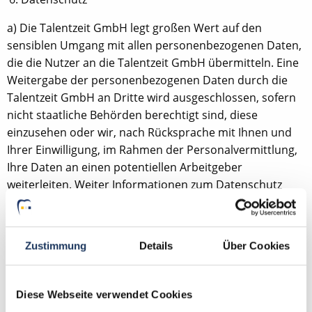
a) Die Talentzeit GmbH legt großen Wert auf den
sensiblen Umgang mit allen personenbezogenen Daten,
die die Nutzer an die Talentzeit GmbH übermitteln. Eine
Weitergabe der personenbezogenen Daten durch die
Talentzeit GmbH an Dritte wird ausgeschlossen, sofern
nicht staatliche Behörden berechtigt sind, diese
einzusehen oder wir, nach Rücksprache mit Ihnen und
Ihrer Einwilligung, im Rahmen der Personalvermittlung,
Ihre Daten an einen potentiellen Arbeitgeber
weiterleiten. Weiter Informationen zum Datenschutz
finden Sie in den Datenschutzbestimmungen der
Talentzeit GmbH.
Zustimmung
Details
Über Cookies
b) Verstößt ein Nutzer gegen den Schutz der
personenbezogenen Daten, hat die Talentzeit GmbH die
Berechtigung, einen Ausschluss von allen Diensten
Diese Webseite verwendet Cookies
vorzunehmen und gegebenenfalls rechtliche Schritte