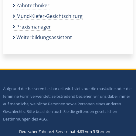
Zahntechniker
Mund-Kiefer-Gesichtschirurg
Praxismanager
Weiterbildungsassistent
Aufgrund der besseren Lesbarkeit wird stets nur die maskuline oder die
feminine Form verwendet; selbstredend beziehen wir uns dabei immer
auf männliche, weibliche Personen sowie Personen eines anderen
Geschlechts. Bitte beachten auch Sie die geltenden gesetzlichen
Bestimmungen des AGG.
Deutscher Zahnarzt Service
hat
4,83
von
5
Sternen