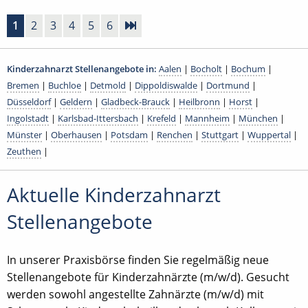
1
2
3
4
5
6
Kinderzahnarzt Stellenangebote in:
Aalen
|
Bocholt
|
Bochum
|
Bremen
|
Buchloe
|
Detmold
|
Dippoldiswalde
|
Dortmund
|
Düsseldorf
|
Geldern
|
Gladbeck-Brauck
|
Heilbronn
|
Horst
|
Ingolstadt
|
Karlsbad-Ittersbach
|
Krefeld
|
Mannheim
|
München
|
Münster
|
Oberhausen
|
Potsdam
|
Renchen
|
Stuttgart
|
Wuppertal
|
Zeuthen
|
Aktuelle Kinderzahnarzt
Stellenangebote
In unserer Praxisbörse finden Sie regelmäßig neue
Stellenangebote für Kinderzahnärzte (m/w/d). Gesucht
werden sowohl angestellte Zahnärzte (m/w/d) mit