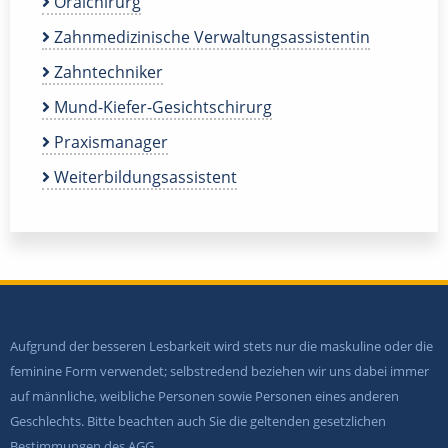
Oralchirurg
Zahnmedizinische Verwaltungsassistentin
Zahntechniker
Mund-Kiefer-Gesichtschirurg
Praxismanager
Weiterbildungsassistent
Aufgrund der besseren Lesbarkeit wird stets nur die maskuline oder die
feminine Form verwendet; selbstredend beziehen wir uns dabei immer
auf männliche, weibliche Personen sowie Personen eines anderen
Geschlechts. Bitte beachten auch Sie die geltenden gesetzlichen
Bestimmungen des AGG.