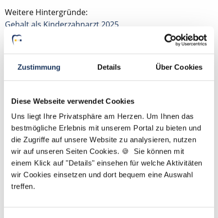
Weitere Hintergründe:
Gehalt als Kinderzahnarzt 2025
Aufgaben eines
Zustimmung
Details
Über Cookies
Kinderzahnarztes
Diese Webseite verwendet Cookies
Kinderzahnärzte (m/w/d) sind spezialisiert auf die
zahnmedizinische Behandlung von Säuglingen, Kindern
Uns liegt Ihre Privatsphäre am Herzen. Um Ihnen das
und Jugendlichen.
bestmögliche Erlebnis mit unserem Portal zu bieten und
die Zugriffe auf unsere Website zu analysieren, nutzen
Typische Tätigkeiten:
wir auf unseren Seiten Cookies. 🍪 Sie können mit
einem Klick auf "Details" einsehen für welche Aktivitäten
Früherkennungsuntersuchungen
wir Cookies einsetzen und dort bequem eine Auswahl
Kariestherapie im Milch- und Wechselgebiss
treffen.
Fissurenversiegelung
Individualprophylaxe
Behandlung von Angstpatient:innen