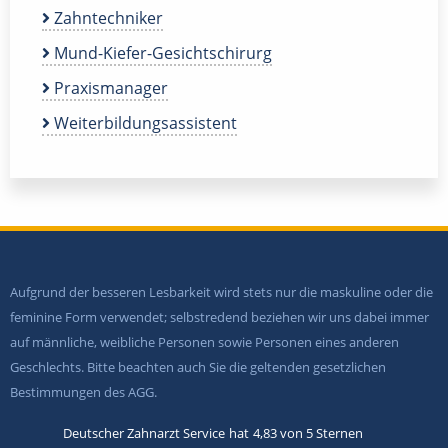
Zahntechniker
Mund-Kiefer-Gesichtschirurg
Praxismanager
Weiterbildungsassistent
Aufgrund der besseren Lesbarkeit wird stets nur die maskuline oder die
feminine Form verwendet; selbstredend beziehen wir uns dabei immer
auf männliche, weibliche Personen sowie Personen eines anderen
Geschlechts. Bitte beachten auch Sie die geltenden gesetzlichen
Bestimmungen des AGG.
Deutscher Zahnarzt Service
hat
4,83
von
5
Sternen