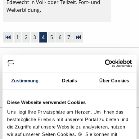
Edewecht in Voll- oder Teilzeit. Fort- und
Weiterbildung.
1
2
3
4
5
6
7
Zahnmedizinische Fachangestellte Stellenangebote in:
Ammerbuch
|
Bad Münder
|
Biessenhofen
|
Darmstadt
|
Dorsten
|
Dortmund
|
Ennigerloh
|
Hennef
|
Kaltenkirchen
|
Ketsch
|
Lustadt
|
Mettmann
|
Murnau am Staffelsee
|
Mönchengladbach
|
München
|
Münster-
Zustimmung
Details
Über Cookies
Hiltrup
|
Nienburg
|
Römerberg
|
Sedelsberg
|
Soest
|
Stuttgart
|
Unterschleißheim
|
Viersen
|
Wertheim
|
Werther
|
Diese Webseite verwendet Cookies
Uns liegt Ihre Privatsphäre am Herzen. Um Ihnen das
bestmögliche Erlebnis mit unserem Portal zu bieten und
die Zugriffe auf unsere Website zu analysieren, nutzen
wir auf unseren Seiten Cookies. 🍪 Sie können mit