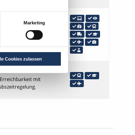
in
Balingen
Marketing
italisierte Praxis, OP-
rkeit mit öffentlichen
ible Urlaubszeitregelung,
lle Cookies zulassen
ab sofort in
Berlin
 Erreichbarkeit mit
ubszeitregelung.