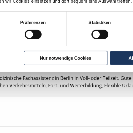
ten wir Cookies einsetzen und dort bequem eine Auswahl treffen.
zinische Fachassistenz (ZMF) (m/w/d) in Vollzeit ab sofort 
Präferenzen
Statistiken
zinische Fachassistenz in Balingen in Vollzeit. Moderne / dig
p, Tankgutschein bzw. Fahrtkostenzuschuss, Gute Erreichba
mitteln, Zuschuss bei Umzug, Fort- und Weiterbildung, Flex
s Röntgen mit DVT, Eigenes Praxislabor.
Nur notwendige Cookies
A
zinische Fachassistenz (ZMF) (m/w/d) in Voll- oder Teilzeit 
zinische Fachassistenz in Berlin in Voll- oder Teilzeit. Gute
chen Verkehrsmitteln, Fort- und Weiterbildung, Flexible Urla