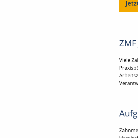
Jetz
ZMF 
Viele Z
Praxisb
Arbeitsz
Verantw
Aufg
Zahnmed