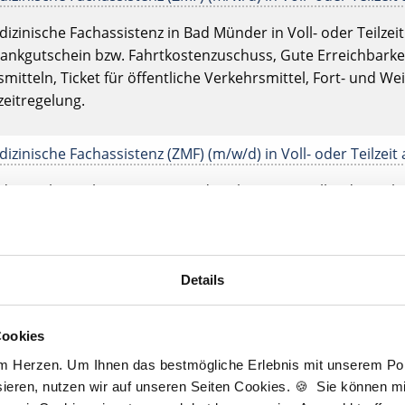
zinische Fachassistenz in Bad Münder in Voll- oder Teilzeit.
Tankgutschein bzw. Fahrtkostenzuschuss, Gute Erreichbarkei
mitteln, Ticket für öffentliche Verkehrsmittel, Fort- und Wei
eitregelung.
zinische Fachassistenz (ZMF) (m/w/d) in Voll- oder Teilzeit 
zinische Fachassistenz in Bad Säckingen in Voll- oder Teilzei
Gute Erreichbarkeit mit öffentlichen Verkehrsmitteln, Fort- 
eitregelung, Digitales Röntgen mit DVT.
Details
zinische Fachassistenz (ZMF) (m/w/d) in Voll- oder Teilzeit 
zinische Fachassistenz in Bad Schwartau in Voll- oder Teilze
Cookies
Tankgutschein bzw. Fahrtkostenzuschuss, Gute Erreichbarkei
am Herzen. Um Ihnen das bestmögliche Erlebnis mit unserem Port
mitteln, Ticket für öffentliche Verkehrsmittel, Fort- und Wei
ieren, nutzen wir auf unseren Seiten Cookies. 🍪 Sie können mit
 mit DVT, Lachgasbehandlung, Eigenes Praxislabor.