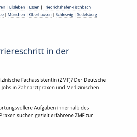
ren
|
Eilsleben
|
Essen
|
Friedrichshafen-Fischbach
|
ee
|
München
|
Oberhausen
|
Schleswig
|
Sedelsberg
|
iereschritt in der
zinische Fachassistentin (ZMF)? Der Deutsche
F Jobs in Zahnarztpraxen und Medizinischen
rtungsvollere Aufgaben innerhalb des
e Praxen suchen gezielt erfahrene ZMF zur