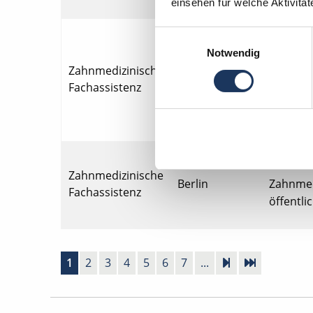
einsehen für welche Aktivitä
Zahnmedi
Einwilligungsauswahl
Notwendig
Zahnmedi
Zahnmedizinische
Balingen
Mikrosko
Fachassistenz
Verkehrs
Digitale
Zahnmedi
Zahnmedizinische
Berlin
Zahnmedi
Fachassistenz
öffentli
1
2
3
4
5
6
7
...