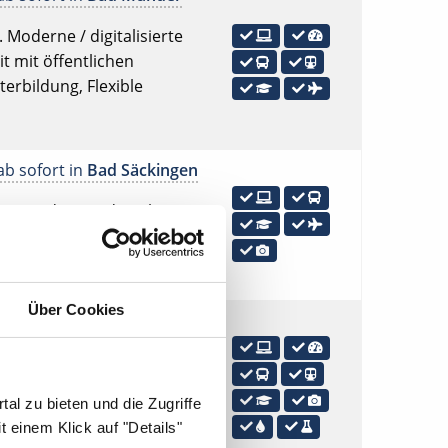
 Moderne / digitalisierte
t mit öffentlichen
terbildung, Flexible
ab sofort in
Bad Säckingen
t. Moderne / digitalisierte
und Weiterbildung, Flexible
Über Cookies
ab sofort in
Bad Schwartau
it. Moderne / digitalisierte
t mit öffentlichen
al zu bieten und die Zugriffe
terbildung, Digitales
 einem Klick auf "Details"