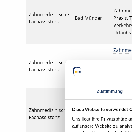
Zahnmedi
Zahnmedizinische
Bad Münder
Praxis, 
Fachassistenz
Verkehrs
Urlaubsz
Zahnmedi
Zahnmedi
Zahnmedizinische
Bad Säckingen
Fachassistenz
Praxis, 
Urlaubsz
Zustimmung
Zahnmedi
Zahnmedi
Diese Webseite verwendet 
Zahnmedizinische
Bad
Praxis, 
Fachassistenz
Schwartau
Uns liegt Ihre Privatsphäre 
Verkehrs
auf unsere Website zu analys
Röntgen