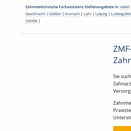
Zahnmedizinische Fachassistenz Stellenangebote in:
Aalen
Geesthacht
|
Gießen
|
Kronach
|
Lahr
|
Leipzig
|
Ludwigsfel
Söhlde
|
ZMF-
Zah
Sie suc
Zahnarz
Versorg
Zahnmed
Praxiste
Unterst