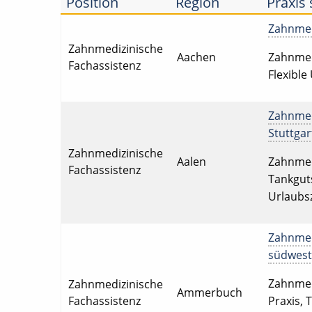
Position
Region
Praxis
Zahnmedi
Zahnmedizinische
Aachen
Zahnmedi
Fachassistenz
Flexible
Zahnmedi
Stuttgar
Zahnmedizinische
Aalen
Zahnmedi
Fachassistenz
Tankguts
Urlaubsz
Zahnmedi
südwestl
Zahnmedi
Zahnmedizinische
Ammerbuch
Fachassistenz
Praxis, 