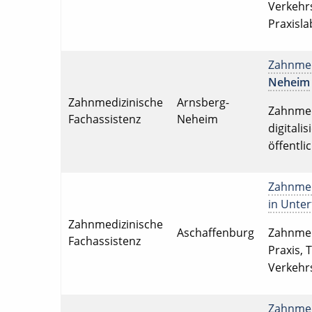
Verkehrs
Praxisla
Zahnmedi
Neheim
Zahnmedizinische
Arnsberg-
Zahnmedi
Fachassistenz
Neheim
digitali
öffentli
Zahnmedi
in Unte
Zahnmedizinische
Aschaffenburg
Zahnmedi
Fachassistenz
Praxis, 
Verkehrs
Zahnmedi