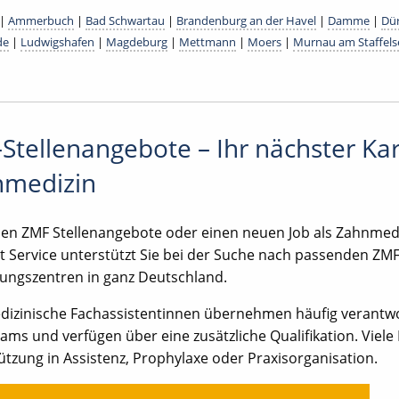
|
Ammerbuch
|
Bad Schwartau
|
Brandenburg an der Havel
|
Damme
|
Dü
de
|
Ludwigshafen
|
Magdeburg
|
Mettmann
|
Moers
|
Murnau am Staffels
Stellenangebote – Ihr nächster Karr
nmedizin
hen ZMF Stellenangebote oder einen neuen Job als Zahnmedi
t Service unterstützt Sie bei der Suche nach passenden ZM
ungszentren in ganz Deutschland.
izinische Fachassistentinnen übernehmen häufig verantwo
ams und verfügen über eine zusätzliche Qualifikation. Viel
ützung in Assistenz, Prophylaxe oder Praxisorganisation.