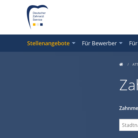
Stellenangebote
Für Bewerber
Für
AT
Za
Zahnmed