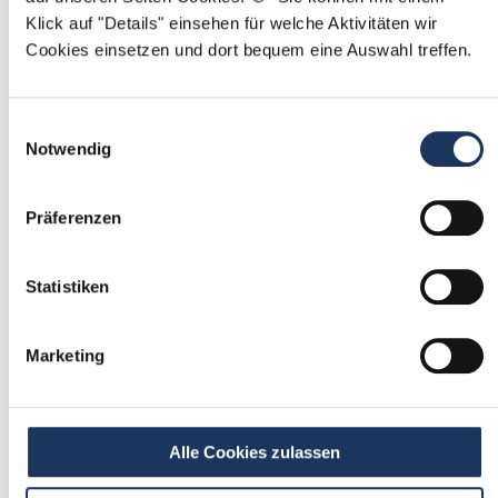
Klick auf "Details" einsehen für welche Aktivitäten wir
Mit
*
markierte Felder sind Pflichtfelder
Cookies einsetzen und dort bequem eine Auswahl treffen.
Ablauf der Stellenvermittlung:
Einwilligungsauswahl
Notwendig
Präferenzen
1
Einmalig registrieren
Statistiken
kostenfrei & ohne Unterlagen
schnell & unverbindlich
Marketing
2
Passende Stellenangebote
Alle Cookies zulassen
erhalten