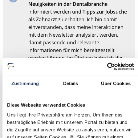
Neuigkeiten in der Dentalbranche
informiert werden und
Tipps zur Jobsuche
als Zahnarzt
zu erhalten. Ich bin damit
einverstanden, dass meine Interaktionen
mit dem Newsletter analysiert werden,
damit passende und relevante
Informationen für mich bereitgestellt
werden können. Im Übrigen habe ich die
Datenschutzerklärung
gelesen und bin mit
ihr einverstanden.
Zustimmung
Details
Über Cookies
Stellenanfrage absenden
Diese Webseite verwendet Cookies
Sie haben dieses Formular schonmal abgesendet?
Dann
Uns liegt Ihre Privatsphäre am Herzen. Um Ihnen das
müssen Sie das Formular nicht erneut abschicken,
bestmögliche Erlebnis mit unserem Portal zu bieten und
sondern nur
hier
Ihre Angaben für die Stellensuche
die Zugriffe auf unsere Website zu analysieren, nutzen wir
anpassen.
auf unseren Seiten Cookies. 🍪 Sie können mit einem