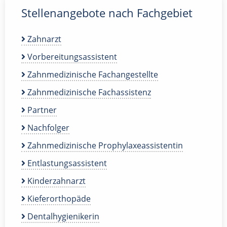
Stellenangebote nach Fachgebiet
Zahnarzt
Vorbereitungsassistent
Zahnmedizinische Fachangestellte
Zahnmedizinische Fachassistenz
Partner
Nachfolger
Zahnmedizinische Prophylaxeassistentin
Entlastungsassistent
Kinderzahnarzt
Kieferorthopäde
Dentalhygienikerin