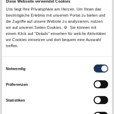
Melden Sie sich gerne bei mir, wenn Sie Fragen zu
Diese Webseite verwendet Cookies
Ihrem Suchprofil oder zu Ihren Wünschen für Ihre
Uns liegt Ihre Privatsphäre am Herzen. Um Ihnen das
Traumposition als ZFA, ZMF, ZMV, ZMP, DH, ZT oder
bestmögliche Erlebnis mit unserem Portal zu bieten und
PM haben. P.S.: Bei uns reicht Ihr Lebenslauf – ein
die Zugriffe auf unsere Website zu analysieren, nutzen
Anschreiben ist nicht nötig.
wir auf unseren Seiten Cookies. 🍪 Sie können mit
einem Klick auf "Details" einsehen für welche Aktivitäten
wir Cookies einsetzen und dort bequem eine Auswahl
Jetzt zur kostenlosen Stellenanfrage
treffen.
Kontakt
Einwilligungsauswahl
Tel.: +49 (0) 521 / 911 730 44
Notwendig
Fax: +49 (0) 521 / 911 730 41
bewerbung@dzas.de
Präferenzen
Statistiken