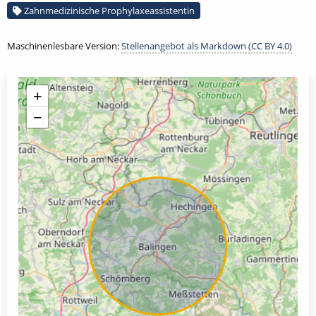
Zahnmedizinische Prophylaxeassistentin
Maschinenlesbare Version:
Stellenangebot als Markdown (CC BY 4.0)
+
−