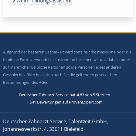
Weiterbildungsassistent
Aufgrund der besseren Lesbarkeit wird stets nur die maskuline oder die
feminine Form verwendet; selbstredend beziehen wir uns dabei immer
auf männliche, weibliche Personen sowie Personen eines anderen
Geschlechts. Bitte beachten auch Sie die geltenden gesetzlichen
Bestimmungen des AGG.
Deutscher Zahnarzt Service
hat
4,83
von
5
Sternen
|
541
Bewertungen auf ProvenExpert.com
Deutscher Zahnarzt Service, Talentzeit GmbH,
Johanneswerkstr. 4, 33611 Bielefeld