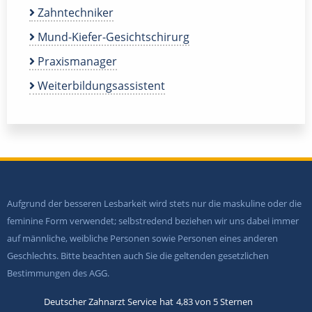
Zahntechniker
Mund-Kiefer-Gesichtschirurg
Praxismanager
Weiterbildungsassistent
Aufgrund der besseren Lesbarkeit wird stets nur die maskuline oder die
feminine Form verwendet; selbstredend beziehen wir uns dabei immer
auf männliche, weibliche Personen sowie Personen eines anderen
Geschlechts. Bitte beachten auch Sie die geltenden gesetzlichen
Bestimmungen des AGG.
Deutscher Zahnarzt Service
hat
4,83
von
5
Sternen