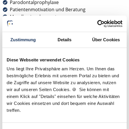
Parodontalprophylaxe
Patientenmotivation und Beratung
Mundhygienekonzepte
Die Qualifikation ermöglicht häufig eine stärkere
Spezialisierung innerhalb der Zahnarztpraxis und
Zustimmung
Details
Über Cookies
eröffnet zusätzliche Entwicklungsmöglichkeiten im
Prophylaxebereich.
Diese Webseite verwendet Cookies
Jetzt zur kostenlosen Stellenanfrage
Uns liegt Ihre Privatsphäre am Herzen. Um Ihnen das
für ZMP
bestmögliche Erlebnis mit unserem Portal zu bieten und
die Zugriffe auf unsere Website zu analysieren, nutzen
wir auf unseren Seiten Cookies. 🍪 Sie können mit
einem Klick auf "Details" einsehen für welche Aktivitäten
Gehalt als ZMP 2025
wir Cookies einsetzen und dort bequem eine Auswahl
treffen.
Wie viel verdient eine Zahnmedizinische
Prophylaxeassistentin?