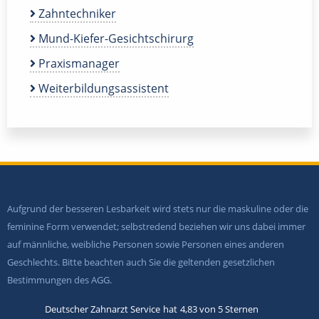
Zahntechniker
Mund-Kiefer-Gesichtschirurg
Praxismanager
Weiterbildungsassistent
Aufgrund der besseren Lesbarkeit wird stets nur die maskuline oder die
feminine Form verwendet; selbstredend beziehen wir uns dabei immer
auf männliche, weibliche Personen sowie Personen eines anderen
Geschlechts. Bitte beachten auch Sie die geltenden gesetzlichen
Bestimmungen des AGG.
Deutscher Zahnarzt Service
hat
4,83
von
5
Sternen