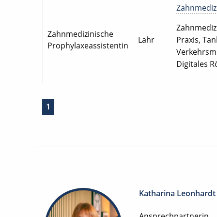
Zahnmedizin
Zahnmedizin
Zahnmedizinische
Lahr
Praxis, Ta
Prophylaxeassistentin
Verkehrsmi
Digitales 
1
Katharina Leonhardt
Ansprechpartnerin