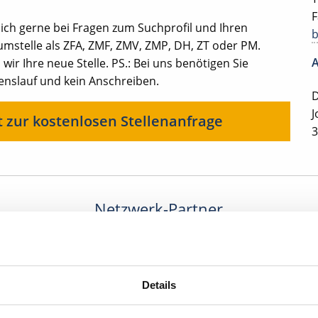
F
ich gerne bei Fragen zum Suchprofil und Ihren
mstelle als ZFA, ZMF, ZMV, ZMP, DH, ZT oder PM.
A
ir Ihre neue Stelle. PS.: Bei uns benötigen Sie
benslauf und kein Anschreiben.
D
J
t zur kostenlosen Stellenanfrage
3
Netzwerk-Partner
Details