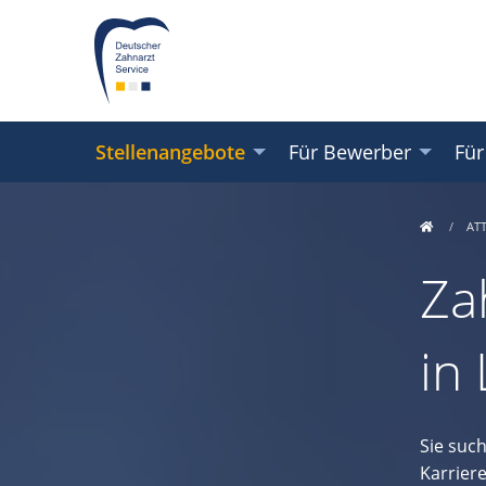
Stellenangebote
Für Bewerber
Für
AT
Za
in
Sie suc
Karrier