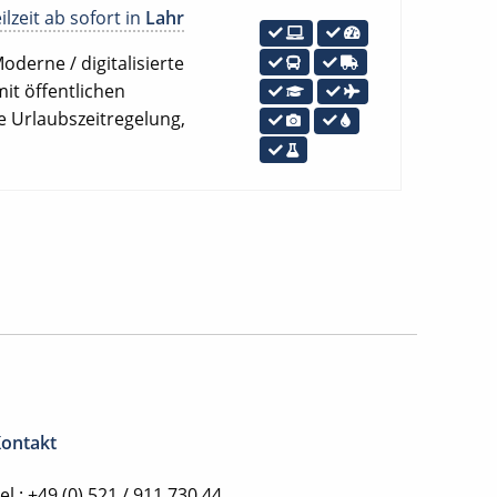
lzeit ab sofort in
Lahr
oderne / digitalisierte
it öffentlichen
e Urlaubszeitregelung,
ontakt
el.: +49 (0) 521 / 911 730 44