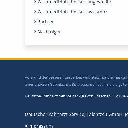
Zahnmedizinische Fachangestellte
Zahnmedizinische Fachassistenz
Partner
Nachfolger
Aufgrund der besseren Lesbarkeit wird stets nur die maskul
eines anderen Geschlechts. Bitte beachten auch Sie die gel
Deutscher Zahnarzt Service
hat
4,83
von
5
Sternen
|
541
Bew
Deutscher Zahnarzt Service, Talentzeit GmbH, J
Impressum