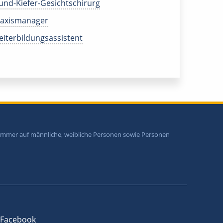
nd-Kiefer-Gesichtschirurg
raxismanager
iterbildungsassistent
i immer auf männliche, weibliche Personen sowie Personen
Facebook