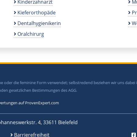
Kinderzahnarzt
Mu
Kieferorthopäde
P
Dentalhygienikerin
We
Oralchirurg
ine oder die feminine Form verwendet; selbstredend beziehen wir uns dabe
tenden gesetzlichen Bestimmungen des AGG.
ertungen auf ProvenExpert.com
ohanneswerkstr. 4, 33611 Bielefeld
Barrierefreiheit