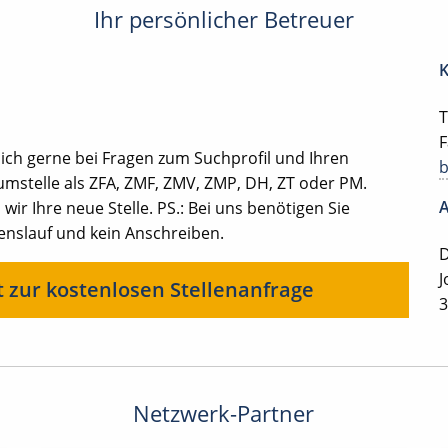
Ihr persönlicher Betreuer
K
T
F
ich gerne bei Fragen zum Suchprofil und Ihren
mstelle als ZFA, ZMF, ZMV, ZMP, DH, ZT oder PM.
A
ir Ihre neue Stelle. PS.: Bei uns benötigen Sie
benslauf und kein Anschreiben.
D
J
t zur kostenlosen Stellenanfrage
3
Netzwerk-Partner