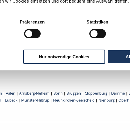
ten wir Cookies einsetzen und dort bequem eine Auswahl treffen.
ische Fachassistenz (ZMF) (m/w/d) in Vollzeit ab sofort in
S
Präferenzen
Statistiken
ische Fachassistenz in Söhlde in Vollzeit. Moderne / digital
eit mit öffentlichen Verkehrsmitteln, Fort- und Weiterbildun
tregelung.
Nur notwendige Cookies
A
n
|
Aalen
|
Arnsberg-Neheim
|
Bonn
|
Brüggen
|
Cloppenburg
|
Damme
|
n
|
Lübeck
|
Münster-Hiltrup
|
Neunkirchen-Seelscheid
|
Nienburg
|
Oberh