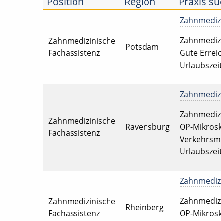
Position
Region
Praxis su
Zahnmedizin
Zahnmedizin
Zahnmedizinische
Potsdam
Fachassistenz
Gute Erreic
Urlaubszei
Zahnmedizin
Zahnmedizin
Zahnmedizinische
Ravensburg
OP-Mikrosk
Fachassistenz
Verkehrsmit
Urlaubszeit
Zahnmedizin
Zahnmedizin
Zahnmedizinische
Rheinberg
Fachassistenz
OP-Mikrosk