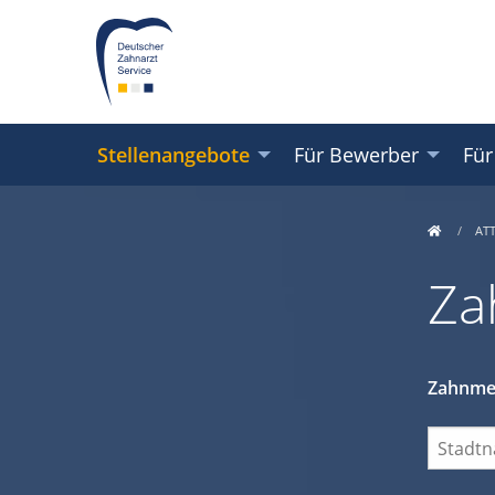
Stellenangebote
Für Bewerber
Für
AT
Za
Zahnmed