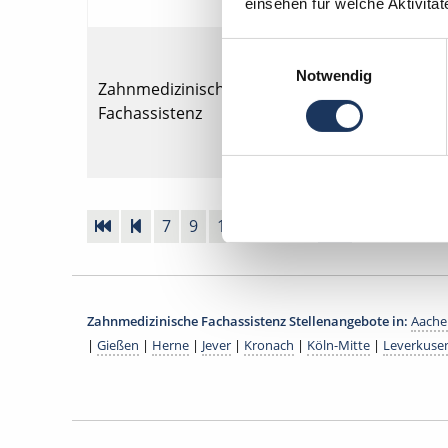
einsehen für welche Aktivitä
Zahnmedizin
Einwilligungsauswahl
Notwendig
Zahnmedizin
Zahnmedizinische
Söhlde
Fachassistenz
Erreichbark
Urlaubszei
7
9
10
11
12
13
14
15
...
Zahnmedizinische Fachassistenz Stellenangebote in:
Aache
|
Gießen
|
Herne
|
Jever
|
Kronach
|
Köln-Mitte
|
Leverkuse