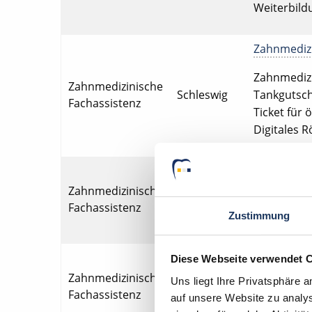
Weiterbildu
Zahnmedizin
Zahnmedizin
Zahnmedizinische
Schleswig
Tankgutsch
Fachassistenz
Ticket für 
Digitales R
Zahnmedizin
Zahnmedizinische
Sedelsberg
Zahnmedizin
Fachassistenz
Fort- und W
Zustimmung
Zahnmedizin
Diese Webseite verwendet 
Zahnmedizinische
Uns liegt Ihre Privatsphäre 
Soest
Zahnmedizin
Fachassistenz
auf unsere Website zu analys
Mikroskop, 