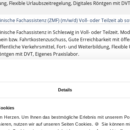
ng, Flexible Urlaubszeitregelung, Digitales Röntgen mit DVT
ische Fachassistenz (ZMF) (m/w/d) Voll- oder Teilzeit ab so
ische Fachassistenz in Schleswig in Voll- oder Teilzeit. Moder
ein bzw. Fahrtkostenzuschuss, Gute Erreichbarkeit mit öffe
öffentliche Verkehrsmittel, Fort- und Weiterbildung, Flexible
öntgen mit DVT, Eigenes Praxislabor.
ische Fachassistenz (ZMF) (m/w/d) in Voll- oder Teilzeit ab 
ische Fachassistenz in Sedelsberg in Voll- oder Teilzeit. Mod
eiterbildung, Flexible Urlaubszeitregelung.
Details
ische Fachassistenz (ZMF) (m/w/d) in Voll- oder Teilzeit ab 
Cookies
am Herzen. Um Ihnen das bestmögliche Erlebnis mit unserem Port
ische Fachassistenz in Soest in Voll- oder Teilzeit. Moderne /
ieren, nutzen wir auf unseren Seiten Cookies. 🍪 Sie können mit
Fort- und Weiterbildung, Flexible Urlaubszeitregelung.