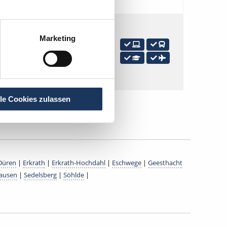
öhlde
Marketing
isierte Praxis, Gute
g, Flexible
lle Cookies zulassen
Düren
|
Erkrath
|
Erkrath-Hochdahl
|
Eschwege
|
Geesthacht
ausen
|
Sedelsberg
|
Söhlde
|