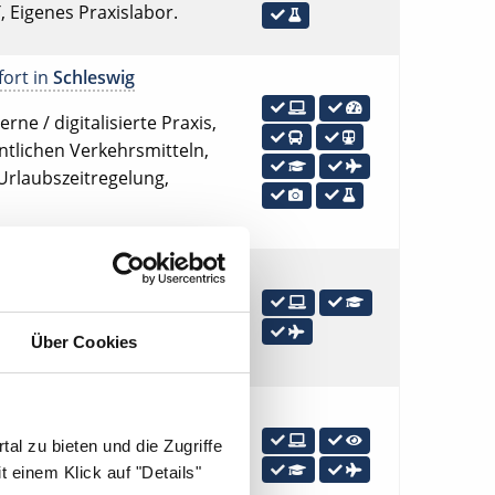
, Eigenes Praxislabor.
fort in
Schleswig
ne / digitalisierte Praxis,
ntlichen Verkehrsmitteln,
 Urlaubszeitregelung,
sofort in
Sedelsberg
erne / digitalisierte Praxis,
Über Cookies
sofort in
Soest
al zu bieten und die Zugriffe
 digitalisierte Praxis, OP-
 einem Klick auf "Details"