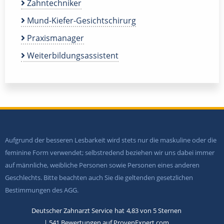
Zahntechniker
Mund-Kiefer-Gesichtschirurg
Praxismanager
Weiterbildungsassistent
Aufgrund der besseren Lesbarkeit wird stets nur die maskuline oder die
feminine Form verwendet; selbstredend beziehen wir uns dabei immer
auf männliche, weibliche Personen sowie Personen eines anderen
Geschlechts. Bitte beachten auch Sie die geltenden gesetzlichen
Bestimmungen des AGG.
Deutscher Zahnarzt Service
hat
4,83
von
5
Sternen
|
541
Bewertungen auf ProvenExpert.com