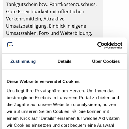
Tankgutschein bzw. Fahrtkostenzuschuss,
Gute Erreichbarkeit mit öffentlichen
Verkehrsmitteln, Attraktive
Umsatzbeteiligung, Einblick in eigene
Umsatzzahlen, Fort- und Weiterbildung,
Digitales Röntgen mit DVT,
Lachgasbehandlung, Eigenes Praxislabor,
Eigenen Patientenstamm.
Zustimmung
Details
Über Cookies
Diese Webseite verwendet Cookies
Angestellter Zahnarzt (m/w/d) in Vollzeit ab
Uns liegt Ihre Privatsphäre am Herzen. Um Ihnen das
sofort in
Herzlake
bestmögliche Erlebnis mit unserem Portal zu bieten und
die Zugriffe auf unsere Website zu analysieren, nutzen
Zahnarzt in Herzlake in Vollzeit. Moderne /
wir auf unseren Seiten Cookies. 🍪 Sie können mit
digitalisierte Praxis, Option zur Nachfolge,
einem Klick auf "Details" einsehen für welche Aktivitäten
Fort- und Weiterbildung, Flexible
wir Cookies einsetzen und dort bequem eine Auswahl