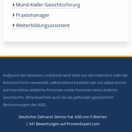
Mund-Kiefer-Gesichtschirurg
Praxismanager
Weiterbildungsassistent
Aufgrund der besseren Lesbarkeit wird stets nur die maskuline oder die
feminine Form verwendet; selbstredend beziehen wir uns dabei immer
auf männliche, weibliche Personen sowie Personen eines anderen
Geschlechts. Bitte beachten auch Sie die geltenden gesetzlichen
Bestimmungen des AGG.
Deutscher Zahnarzt Service
hat
4,83
von
5
Sternen
|
541
Bewertungen auf ProvenExpert.com