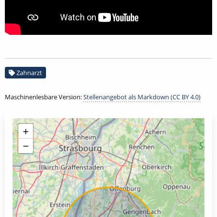
Zahnarzt
Maschinenlesbare Version:
Stellenangebot als Markdown (CC BY 4.0)
+
−