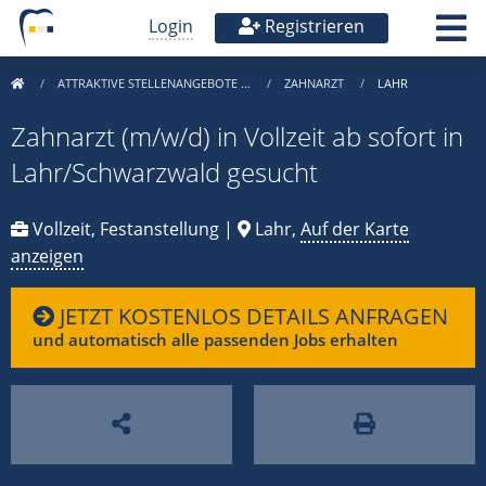
Login
Registrieren
ATTRAKTIVE STELLENANGEBOTE …
ZAHNARZT
LAHR
Zahnarzt (m/w/d) in Vollzeit ab sofort in
Lahr/Schwarzwald gesucht
Vollzeit, Festanstellung |
Lahr,
Auf der Karte
anzeigen
JETZT KOSTENLOS DETAILS ANFRAGEN
und automatisch alle passenden Jobs erhalten