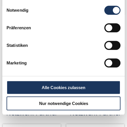
Einwilligungsauswahl
Notwendig
Kooperations-
Kooperations-
Präferenzen
Partner
Partner
Statistiken
Marketing
Alle Cookies zulassen
Nur notwendige Cookies
Netzwerk-Partner
Netzwerk-Partner