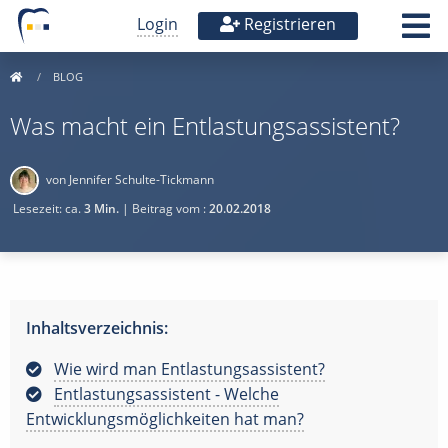
Login
Registrieren
BLOG
Was macht ein Entlastungsassistent?
von Jennifer Schulte-Tickmann
Lesezeit: ca.
3 Min.
| Beitrag vom :
20.02.2018
Inhaltsverzeichnis:
Wie wird man Entlastungsassistent?
Entlastungsassistent - Welche
Entwicklungsmöglichkeiten hat man?