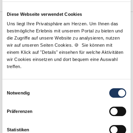
weiterlesen
Diese Webseite verwendet Cookies
Uns liegt Ihre Privatsphäre am Herzen. Um Ihnen das
bestmögliche Erlebnis mit unserem Portal zu bieten und
die Zugriffe auf unsere Website zu analysieren, nutzen
wir auf unseren Seiten Cookies. 🍪 Sie können mit
einem Klick auf "Details" einsehen für welche Aktivitäten
wir Cookies einsetzen und dort bequem eine Auswahl
treffen.
Einwilligungsauswahl
Notwendig
E-Check in der Zahnarztpraxis
Präferenzen
Lesezeit: ca.
5 Min.
| Beitrag vom :
20.01.2020
Statistiken