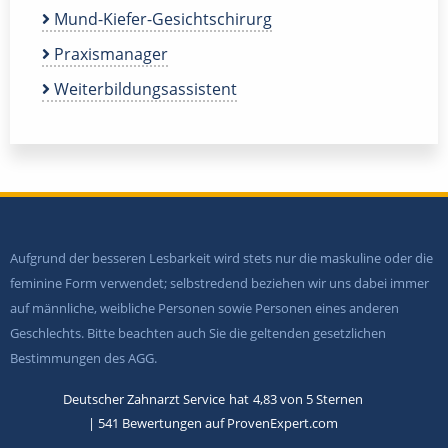
Mund-Kiefer-Gesichtschirurg
Praxismanager
Weiterbildungsassistent
Aufgrund der besseren Lesbarkeit wird stets nur die maskuline oder die
feminine Form verwendet; selbstredend beziehen wir uns dabei immer
auf männliche, weibliche Personen sowie Personen eines anderen
Geschlechts. Bitte beachten auch Sie die geltenden gesetzlichen
Bestimmungen des AGG.
Deutscher Zahnarzt Service
hat
4,83
von
5
Sternen
|
541
Bewertungen auf ProvenExpert.com