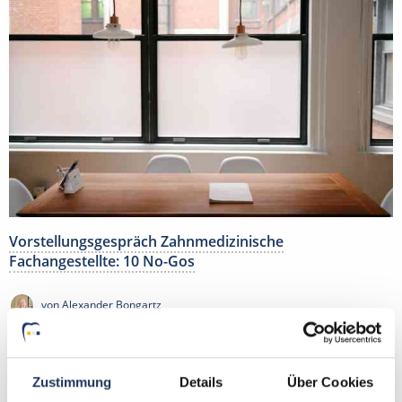
Vorstellungsgespräch Zahnmedizinische
Fachangestellte: 10 No-Gos
von Alexander Bongartz
Lesezeit: ca.
2 Min.
| Beitrag vom :
15.11.2016
Das Vorstellungsgespräch als Zahnmedizinische
Zustimmung
Details
Über Cookies
Fachangestellte (umgangssprachlich aus als …