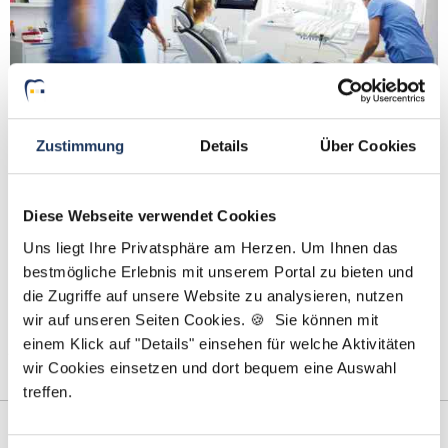
Zustimmung
Details
Über Cookies
Der Deutsche Zahnarzt Service vermittelt nun auch
Diese Webseite verwendet Cookies
Praxispersonal!
Uns liegt Ihre Privatsphäre am Herzen. Um Ihnen das
bestmögliche Erlebnis mit unserem Portal zu bieten und
von Johanna Blom
die Zugriffe auf unsere Website zu analysieren, nutzen
Lesezeit: ca.
2 Min.
| Beitrag vom :
31.03.2023
wir auf unseren Seiten Cookies. 🍪 Sie können mit
einem Klick auf "Details" einsehen für welche Aktivitäten
Jetzt auch Praxisperonal vermitteln! Als Unternehmen ist
wir Cookies einsetzen und dort bequem eine Auswahl
es wichtig, sich stets weiterzuentwickeln …
weiterlesen
treffen.