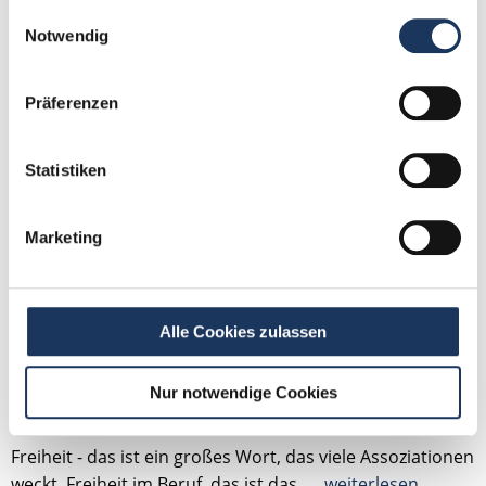
Einwilligungsauswahl
Notwendig
Präferenzen
Statistiken
Marketing
Eigene Zahnarztpraxis: Praxisübernahme oder
Neugründung?
Alle Cookies zulassen
von Jennifer Schulte-Tickmann
Nur notwendige Cookies
Lesezeit: ca.
6 Min.
| Beitrag vom :
22.02.2022
Freiheit - das ist ein großes Wort, das viele Assoziationen
weckt. Freiheit im Beruf, das ist das, …
weiterlesen