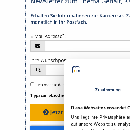
Newsletter zum Thema Gehalt, K
Erhalten Sie Informationen zur Karriere als
monatlich in Ihr Postfach.
*
E-Mail Adresse
:
Ihre Wunschposition:
Ich möchte den
Dental-Newsletter
abonnieren, um 
Zustimmung
Tipps zur Jobsuche
zu erhalten. Im Übrigen habe ich die
D
Diese Webseite verwendet 
Jetzt absenden
Uns liegt Ihre Privatsphäre 
auf unsere Website zu analys