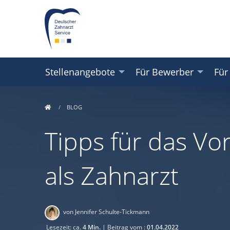
Stellenangebote
Für Bewerber
Für
BLOG
Tipps für das Vo
als Zahnarzt
von Jennifer Schulte-Tickmann
Lesezeit: ca.
4 Min.
| Beitrag vom :
01.04.2022