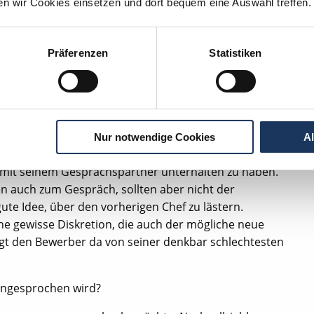
ten wir Cookies einsetzen und dort bequem eine Auswahl treffen.
Präferenzen
Statistiken
äch als Zahnarzt
 in einem Vorstellungsgespräch als Zahnarzt?
eginn des Bewerbungsgesprächs nach dem Gehalt zu
Nur notwendige Cookies
A
rzubeten, ohne auch nur irgendetwas über die
t mit seinem Gesprächspartner unterhalten zu haben.
n auch zum Gespräch, sollten aber nicht der
ute Idee, über den vorherigen Chef zu lästern.
ine gewisse Diskretion, die auch der mögliche neue
igt den Bewerber da von seiner denkbar schlechtesten
angesprochen wird?