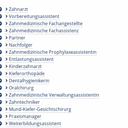
Zahnarzt
Vorbereitungsassistent
Zahnmedizinische Fachangestellte
Zahnmedizinische Fachassistenz
Partner
Nachfolger
Zahnmedizinische Prophylaxeassistentin
Entlastungsassistent
Kinderzahnarzt
Kieferorthopäde
Dentalhygienikerin
Oralchirurg
Zahnmedizinische Verwaltungsassistentin
Zahntechniker
Mund-Kiefer-Gesichtschirurg
Praxismanager
Weiterbildungsassistent