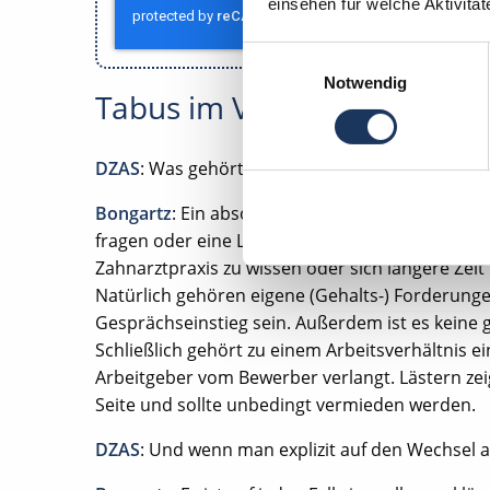
einsehen für welche Aktivitä
Einwilligungsauswahl
Notwendig
Tabus im Vorstellungsgespr
DZAS
: Was gehört denn zu den absoluten Tabus
Bongartz
: Ein absolutes Tabu ist, direkt zu B
fragen oder eine Liste an Forderungen herunte
Zahnarztpraxis zu wissen oder sich längere Zei
Natürlich gehören eigene (Gehalts-) Forderunge
Gesprächseinstieg sein. Außerdem ist es keine g
Schließlich gehört zu einem Arbeitsverhältnis e
Arbeitgeber vom Bewerber verlangt. Lästern ze
Seite und sollte unbedingt vermieden werden.
DZAS
: Und wenn man explizit auf den Wechsel 