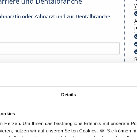
arriere und Dentalbranche
W
 Zahnärztin oder Zahnarzt und zur Dentalbranche
A
P
B
über
Neuigkeiten in der Dentalbranche
informiert zu werden und
Details
atenschutzerklärung
gelesen und bin mit ihr einverstanden.
Cookies
am Herzen. Um Ihnen das bestmögliche Erlebnis mit unserem Port
ieren, nutzen wir auf unseren Seiten Cookies. 🍪 Sie können mit