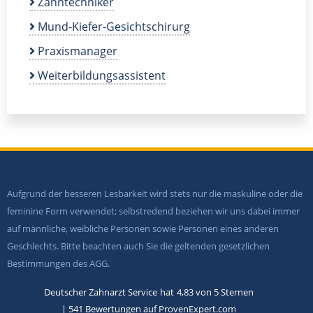
Zahntechniker
Mund-Kiefer-Gesichtschirurg
Praxismanager
Weiterbildungsassistent
Aufgrund der besseren Lesbarkeit wird stets nur die maskuline oder die
feminine Form verwendet; selbstredend beziehen wir uns dabei immer
auf männliche, weibliche Personen sowie Personen eines anderen
Geschlechts. Bitte beachten auch Sie die geltenden gesetzlichen
Bestimmungen des AGG.
Deutscher Zahnarzt Service
hat
4,83
von
5
Sternen
|
541
Bewertungen auf ProvenExpert.com