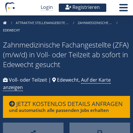
Login
Registrieren
ATTRAKTIVE STELLENANGEBOTE …
ZAHNMEDIZINISCHE …
EDEWECHT
Zahnmedizinische Fachangestellte (ZFA)
(m/w/d) in Voll- oder Teilzeit ab sofort in
Edewecht gesucht
Voll- oder Teilzeit |
Edewecht,
Auf der Karte
anzeigen
JETZT KOSTENLOS DETAILS ANFRAGEN
und automatisch alle passenden Jobs erhalten