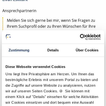
Ansprechpartnerin
Melden Sie sich gerne bei mir, wenn Sie Fragen zu
Ihrem Suchprofil oder zu Ihren Wünschen für Ihre
Traumposition als ZFA, ZMF, ZMV, ZMP, DH, ZT oder
PM haben. Gemeinsam finden wir die passende
Stelle für Sie. P.S.: Bei uns genügt Ihr Lebenslauf –
ein Anschreiben ist nicht erforderlich.
Zustimmung
Details
Über Cookies
Jetzt zur kostenlosen Stellenanfrage
Diese Webseite verwendet Cookies
Uns liegt Ihre Privatsphäre am Herzen. Um Ihnen das
Kontakt
bestmögliche Erlebnis mit unserem Portal zu bieten und
die Zugriffe auf unsere Website zu analysieren, nutzen
Tel.: +49 (0) 521 / 911 730 44
wir auf unseren Seiten Cookies. 🍪 Sie können mit
Fax: +49 (0) 521 / 911 730 41
einem Klick auf "Details" einsehen für welche Aktivitäten
bewerbung@dzas.de
wir Cookies einsetzen und dort bequem eine Auswahl