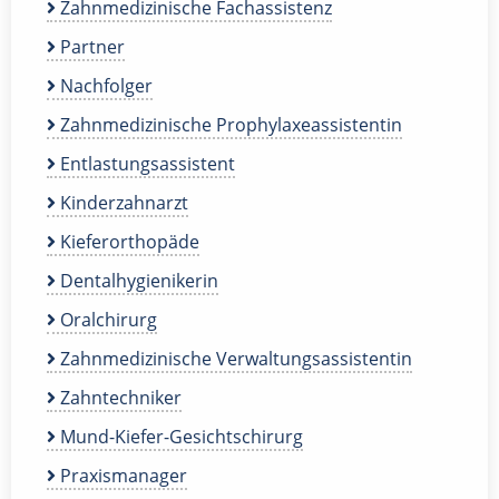
Zahnmedizinische Fachassistenz
Partner
Nachfolger
Zahnmedizinische Prophylaxeassistentin
Entlastungsassistent
Kinderzahnarzt
Kieferorthopäde
Dentalhygienikerin
Oralchirurg
Zahnmedizinische Verwaltungsassistentin
Zahntechniker
Mund-Kiefer-Gesichtschirurg
Praxismanager