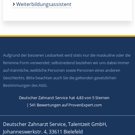
Weiterbildungsassistent
Aufgrund der besseren Lesbarkeit wird stets nur die maskuline oder die
feminine Form verwendet; selbstredend beziehen wir uns dabei immer
auf männliche, weibliche Personen sowie Personen eines anderen
Geschlechts. Bitte beachten auch Sie die geltenden gesetzlichen
Bestimmungen des AGG.
Deutscher Zahnarzt Service
hat
4,83
von
5
Sternen
|
541
Bewertungen auf ProvenExpert.com
Deutscher Zahnarzt Service, Talentzeit GmbH,
Johanneswerkstr. 4, 33611 Bielefeld