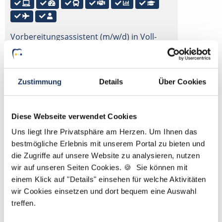
Vorbereitungsassistent (m/w/d) in Voll-
oder Teilzeit ab sofort in
Paderborn
Vorbereitungsassistent in Paderborn in
Voll- oder Teilzeit. Moderne / digitalisierte
Zustimmung
Details
Über Cookies
Praxis, Tankgutschein bzw.
Fahrtkostenzuschuss, Gute Erreichbarkeit
Diese Webseite verwendet Cookies
mit öffentlichen Verkehrsmitteln, Option
auf Partnerschaft, Einblick in eigene
Uns liegt Ihre Privatsphäre am Herzen. Um Ihnen das
Umsatzzahlen, Fort- und Weiterbildung,
bestmögliche Erlebnis mit unserem Portal zu bieten und
Flexible Urlaubszeitregelung, Eigenen
die Zugriffe auf unsere Website zu analysieren, nutzen
Patientenstamm.
wir auf unseren Seiten Cookies. 🍪 Sie können mit
einem Klick auf "Details" einsehen für welche Aktivitäten
wir Cookies einsetzen und dort bequem eine Auswahl
treffen.
4
5
6
7
8
9
10