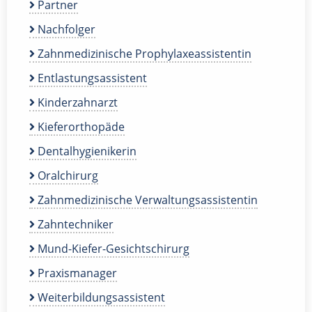
Partner
Nachfolger
Zahnmedizinische Prophylaxeassistentin
Entlastungsassistent
Kinderzahnarzt
Kieferorthopäde
Dentalhygienikerin
Oralchirurg
Zahnmedizinische Verwaltungsassistentin
Zahntechniker
Mund-Kiefer-Gesichtschirurg
Praxismanager
Weiterbildungsassistent