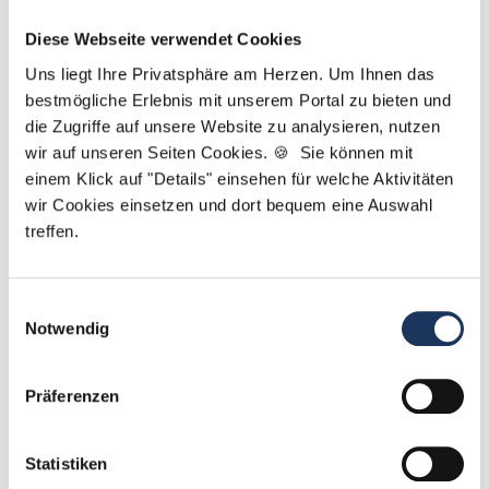
Yanina Weilemann
Diese Webseite verwendet Cookies
Ansprechpartner
Uns liegt Ihre Privatsphäre am Herzen. Um Ihnen das
Ich unterstütze Sie dabei, die richtige
bestmögliche Erlebnis mit unserem Portal zu bieten und
die Zugriffe auf unsere Website zu analysieren, nutzen
Zahnarztpraxis für Ihren nächsten Karriereschritt zu
wir auf unseren Seiten Cookies. 🍪 Sie können mit
finden. Bei Fragen rund um Ihre Bewerbung oder
einem Klick auf "Details" einsehen für welche Aktivitäten
unsere Stellenangebote: Melden Sie sich einfach!
wir Cookies einsetzen und dort bequem eine Auswahl
treffen.
Jetzt zur kostenlosen Stellenanfrage
Kontakt
Einwilligungsauswahl
Notwendig
Tel.: +49 (0) 521 / 911 730 42
Fax: +49 (0) 521 / 911 730 41
Präferenzen
bewerbung@dzas.de
Statistiken