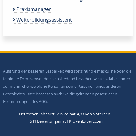
Praxismanager
Weiterbildungsassistent
Aufgrund der besseren Lesbarkeit wird stets nur die maskuline oder die
feminine Form verwendet; selbstredend beziehen wir uns dabei immer
auf männliche, weibliche Personen sowie Personen eines anderen
Geschlechts. Bitte beachten auch Sie die geltenden gesetzlichen
Bestimmungen des AGG.
Deutscher Zahnarzt Service
hat
4,83
von
5
Sternen
|
541
Bewertungen auf ProvenExpert.com