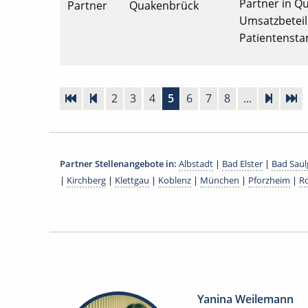
Partner in Qu
Partner
Quakenbrück
Umsatzbeteili
Patientenst
2
3
4
5
6
7
8
...
Partner Stellenangebote in:
Albstadt
|
Bad Elster
|
Bad Sau
|
Kirchberg
|
Klettgau
|
Koblenz
|
München
|
Pforzheim
|
R
Yanina Weilemann