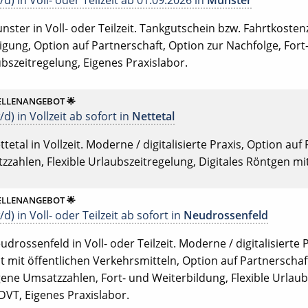
d) in Voll- oder Teilzeit ab 01.09.2026 in
Munster
nster in Voll- oder Teilzeit. Tankgutschein bzw. Fahrtkosten
gung, Option auf Partnerschaft, Option zur Nachfolge, Fort
ubszeitregelung, Eigenes Praxislabor.
ELLENANGEBOT 🌟
d) in Vollzeit ab sofort in
Nettetal
tetal in Vollzeit. Moderne / digitalisierte Praxis, Option auf 
zahlen, Flexible Urlaubszeitregelung, Digitales Röntgen mi
ELLENANGEBOT 🌟
d) in Voll- oder Teilzeit ab sofort in
Neudrossenfeld
udrossenfeld in Voll- oder Teilzeit. Moderne / digitalisierte
t mit öffentlichen Verkehrsmitteln, Option auf Partnerschaf
igene Umsatzzahlen, Fort- und Weiterbildung, Flexible Urlaub
DVT, Eigenes Praxislabor.