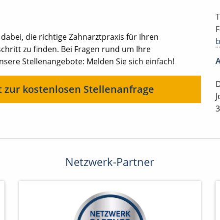
T
F
 dabei, die richtige Zahnarztpraxis für Ihren
chritt zu finden. Bei Fragen rund um Ihre
A
ere Stellenangebote: Melden Sie sich einfach!
D
t zur kostenlosen Stellenanfrage
J
3
Netzwerk-Partner