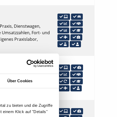
 Praxis, Dienstwagen,
ne Umsatzzahlen, Fort- und
Eigenes Praxislabor,
xis, Tankgutschein bzw.
Über Cookies
haft, Option zur
nen Patientenstamm.
al zu bieten und die Zugriffe
 einem Klick auf "Details"