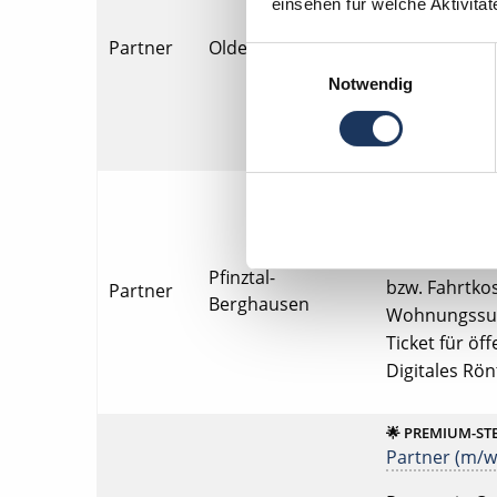
einsehen für welche Aktivitä
Partner in Ol
Fahrtkostenzu
Partner
Oldenburg
Einwilligungsauswahl
Wohnungssuch
Notwendig
Zuschuss bei
Patientenst
🌟 PREMIUM-ST
Partner (m/w/
Partner in Pf
Pfinztal-
bzw. Fahrtkos
Partner
Berghausen
Wohnungssuch
Ticket für öf
Digitales Rö
🌟 PREMIUM-ST
Partner (m/w/