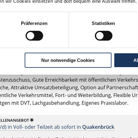
ten wir Cookies einsetzen und dort bequem eine Auswahl treffen.
denburg in Voll- oder Teilzeit. Moderne / digitalisierte Praxi
schuss, Gute Erreichbarkeit mit öffentlichen Verkehrsmittel
e, Attraktive Umsatzbeteiligung, Option auf Partnerschaft
Präferenzen
Statistiken
 Umzug, Einblick in eigene Umsatzzahlen, Fort- und Weiterb
amm.
ELLENANGEBOT 🌟
d) in Voll- oder Teilzeit ab sofort in
Pfinztal-Berghausen
bei
Nur notwendige Cookies
A
inztal-Berghausen in Voll- oder Teilzeit. Moderne / digitalisi
tenzuschuss, Gute Erreichbarkeit mit öffentlichen Verkehrsm
e, Attraktive Umsatzbeteiligung, Option auf Partnerschaft
fentliche Verkehrsmittel, Fort- und Weiterbildung, Flexible U
ntgen mit DVT, Lachgasbehandlung, Eigenes Praxislabor.
ELLENANGEBOT 🌟
d) in Voll- oder Teilzeit ab sofort in
Quakenbrück