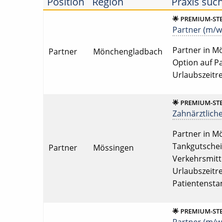
Position
Region
Praxis suc
🌟 PREMIUM-ST
Partner (m/w/
Partner in Mö
Partner
Mönchengladbach
Option auf Pa
Urlaubszeitr
🌟 PREMIUM-ST
Zahnärztliche
Partner in Mö
Tankgutschein
Partner
Mössingen
Verkehrsmitte
Urlaubszeitr
Patientenst
🌟 PREMIUM-ST