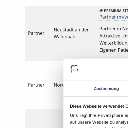
🌟 PREMIUM-ST
Partner (m/w/
Partner in Ne
Neustadt an der
Partner
Attraktive Um
Waldnaab
Weiterbildung
Eigenen Pat
🌟 PREMIUM-ST
Partner (m/w/
Partner in No
Partner
Nordhausen
Zustimmung
Fahrtkostenz
Nachfolge, F
Diese Webseite verwendet 
🌟 PREMIUM-ST
Uns liegt Ihre Privatsphäre 
Partner (m/w/
auf unsere Website zu analys