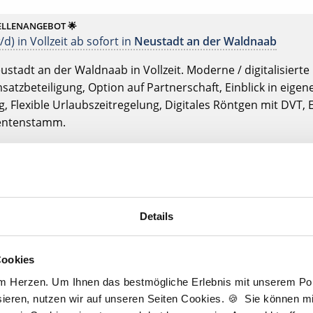
ELLENANGEBOT 🌟
d) in Vollzeit ab sofort in
Neustadt an der Waldnaab
ustadt an der Waldnaab in Vollzeit. Moderne / digitalisierte
satzbeteiligung, Option auf Partnerschaft, Einblick in eige
, Flexible Urlaubszeitregelung, Digitales Röntgen mit DVT, 
ientenstamm.
ELLENANGEBOT 🌟
d) in Voll- oder Teilzeit ab sofort in
Nordhausen
rdhausen in Voll- oder Teilzeit. Moderne / digitalisierte Pra
Details
uschuss, Attraktive Umsatzbeteiligung, Option auf Partnersc
ort- und Weiterbildung, Flexible Urlaubszeitregelung, Eige
Cookies
ELLENANGEBOT 🌟
am Herzen. Um Ihnen das bestmögliche Erlebnis mit unserem Port
d) in Voll- oder Teilzeit ab sofort in
Oldenburg
ieren, nutzen wir auf unseren Seiten Cookies. 🍪 Sie können mit