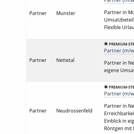
Partner (m/w/
Partner in Mu
Partner
Munster
Umsatzbeteili
Flexible Urla
🌟 PREMIUM-ST
Partner (m/w/
Partner
Nettetal
Partner in Net
eigene Umsatz
🌟 PREMIUM-ST
Partner (m/w/
Partner in Ne
Partner
Neudrossenfeld
Erreichbarkei
Einblick in e
Röntgen mit 