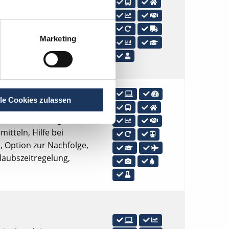
s, Tankgutschein bzw.
n, Hilfe bei
, Option zur Nachfolge,
Marketing
ildung, Eigenen
 Karlsruhe
lle Cookies zulassen
erte Praxis, Tankgutschein
itteln, Hilfe bei
, Option zur Nachfolge,
rlaubszeitregelung,