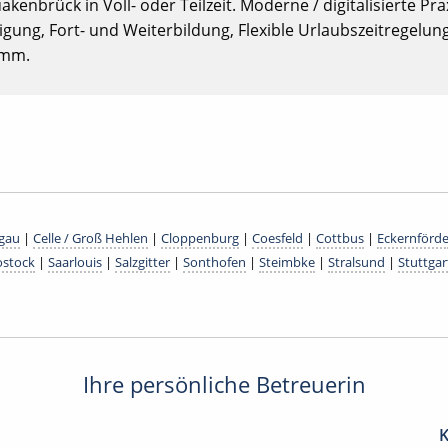
akenbrück in Voll- oder Teilzeit. Moderne / digitalisierte Prax
gung, Fort- und Weiterbildung, Flexible Urlaubszeitregelun
amm.
lgau
|
Celle / Groß Hehlen
|
Cloppenburg
|
Coesfeld
|
Cottbus
|
Eckernförd
ostock
|
Saarlouis
|
Salzgitter
|
Sonthofen
|
Steimbke
|
Stralsund
|
Stuttgar
Ihre persönliche Betreuerin
K