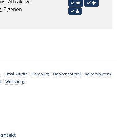
is, Attraktive
g, Eigenen
e
|
Graal-Müritz
|
Hamburg
|
Hankensbüttel
|
Kaiserslautern
t
|
Wolfsburg
|
ontakt