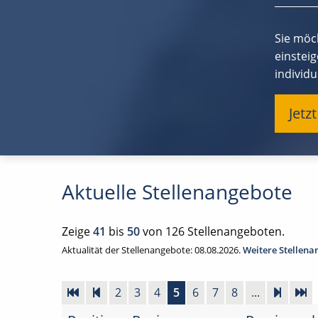
Sie möc
einsteig
individu
Jetz
Aktuelle Stellenangebote
Zeige
41
bis
50
von 126 Stellenangeboten.
Aktualität der Stellenangebote: 08.08.2026.
Weitere Stellen
2
3
4
5
6
7
8
...