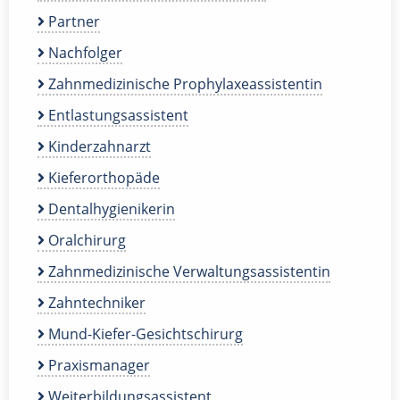
Partner
Nachfolger
Zahnmedizinische Prophylaxeassistentin
Entlastungsassistent
Kinderzahnarzt
Kieferorthopäde
Dentalhygienikerin
Oralchirurg
Zahnmedizinische Verwaltungsassistentin
Zahntechniker
Mund-Kiefer-Gesichtschirurg
Praxismanager
Weiterbildungsassistent