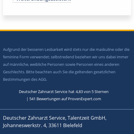
Aufgrund der besseren Lesbarkeit wird stets nur die maskuline oder die
feminine Form verwendet; selbstredend beziehen wir uns dabei immer
auf männliche, weibliche Personen sowie Personen eines anderen
Geschlechts. Bitte beachten auch Sie die geltenden gesetzlichen
Bestimmungen des AGG.
Deutscher Zahnarzt Service
hat
4,83
von
5
Sternen
|
541
Bewertungen auf ProvenExpert.com
Deutscher Zahnarzt Service, Talentzeit GmbH,
Johanneswerkstr. 4, 33611 Bielefeld