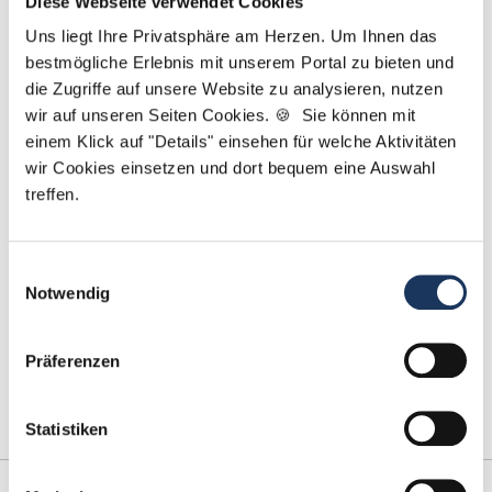
Diese Webseite verwendet Cookies
Uns liegt Ihre Privatsphäre am Herzen. Um Ihnen das
Partner (m/w/d) in Voll- oder Teilzeit ab
bestmögliche Erlebnis mit unserem Portal zu bieten und
sofort in
Halberstadt
die Zugriffe auf unsere Website zu analysieren, nutzen
wir auf unseren Seiten Cookies. 🍪 Sie können mit
Partner in Halberstadt in Voll- oder Teilzeit.
einem Klick auf "Details" einsehen für welche Aktivitäten
Moderne / digitalisierte Praxis, Gute
wir Cookies einsetzen und dort bequem eine Auswahl
Erreichbarkeit mit öffentlichen
treffen.
Verkehrsmitteln, Hilfe bei Wohnungssuche,
Attraktive Umsatzbeteiligung, Option auf
Partnerschaft, Einblick in eigene
Einwilligungsauswahl
Notwendig
Umsatzzahlen, Fort- und Weiterbildung,
Eigenen Patientenstamm.
Präferenzen
1
2
3
4
5
6
7
Statistiken