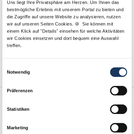
Uns liegt Ihre Privatsphäre am Herzen. Um Ihnen das
bestmögliche Erlebnis mit unserem Portal zu bieten und
die Zugriffe auf unsere Website zu analysieren, nutzen
wir auf unseren Seiten Cookies. 🍪 Sie können mit
Die beliebtesten Fachgebiete in der Zahnmedizin
einem Klick auf "Details" einsehen für welche Aktivitäten
wir Cookies einsetzen und dort bequem eine Auswahl
von Jennifer Schulte-Tickmann
treffen.
Lesezeit: ca.
5 Min.
| Beitrag vom :
09.09.2021
Zahnmedizin ist nicht einfach nur Zahnmedizin:
Einwilligungsauswahl
Innerhalb der Zahnheilkunde gibt es zahlreiche …
Notwendig
weiterlesen
Präferenzen
Statistiken
Marketing