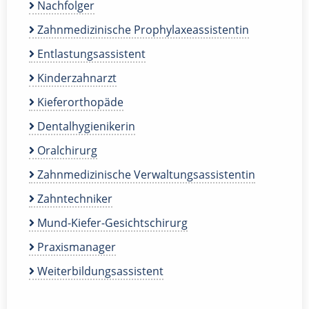
Nachfolger
Zahnmedizinische Prophylaxeassistentin
Entlastungsassistent
Kinderzahnarzt
Kieferorthopäde
Dentalhygienikerin
Oralchirurg
Zahnmedizinische Verwaltungsassistentin
Zahntechniker
Mund-Kiefer-Gesichtschirurg
Praxismanager
Weiterbildungsassistent