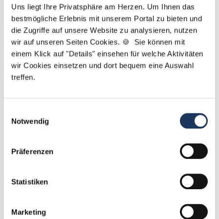
ZFA, ZMF, ZMV, ZMP, DH, ZT oder PM. Gemeinsam
Uns liegt Ihre Privatsphäre am Herzen. Um Ihnen das
finden wir Ihre neue Stelle. PS.: Bei uns benötigen
bestmögliche Erlebnis mit unserem Portal zu bieten und
Sie lediglich einen Lebenslauf und kein Anschreiben.
die Zugriffe auf unsere Website zu analysieren, nutzen
wir auf unseren Seiten Cookies. 🍪 Sie können mit
einem Klick auf "Details" einsehen für welche Aktivitäten
Jetzt zur kostenlosen Stellenanfrage
wir Cookies einsetzen und dort bequem eine Auswahl
treffen.
Kontakt
Tel.: +49 (0) 521 / 911 730 44
Einwilligungsauswahl
Fax: +49 (0) 521 / 911 730 41
Notwendig
bewerbung@dzas.de
Präferenzen
Statistiken
Marketing