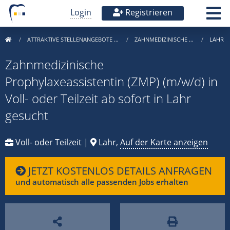
Login
Registrieren
ATTRAKTIVE STELLENANGEBOTE …
ZAHNMEDIZINISCHE …
LAHR
Zahnmedizinische
Prophylaxeassistentin (ZMP) (m/w/d) in
Voll- oder Teilzeit ab sofort in Lahr
gesucht
Voll- oder Teilzeit |
Lahr,
Auf der Karte anzeigen
JETZT KOSTENLOS DETAILS ANFRAGEN
und automatisch alle passenden Jobs erhalten