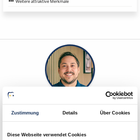
Weitere attraktive Merkmale
Kevin Beck - Teamleiter
Zustimmung
Details
Über Cookies
Ansprechpartner
Kontaktieren Sie mich gerne bei Fragen zum
Diese Webseite verwendet Cookies
Suchprofil und Ihren Wünschen zur Traumstelle als