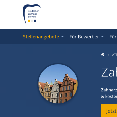
Stellenangebote
Für Bewerber
Für
AT
Za
Zahnarz
& koste
Jetz