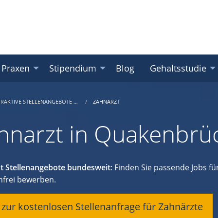
 Praxen
Stipendium
Blog
Gehaltsstudie
TRAKTIVE STELLENANGEBOTE …
ZAHNARZT
hnarzt in Quakenbrü
t Stellenangebote bundesweit
: Finden Sie passende Jobs für
nfrei bewerben.
t zur kostenlosen Stellenanfrage für Zahnärzte