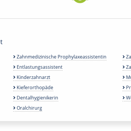
t
Zahnmedizinische Prophylaxeassistentin
Za
Entlastungsassistent
Za
Kinderzahnarzt
Mu
Kieferorthopäde
P
Dentalhygienikerin
We
Oralchirurg