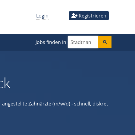
Login
Registrieren
Jobs finden in
ck
 angestellte Zahnärzte (m/w/d) - schnell, diskret