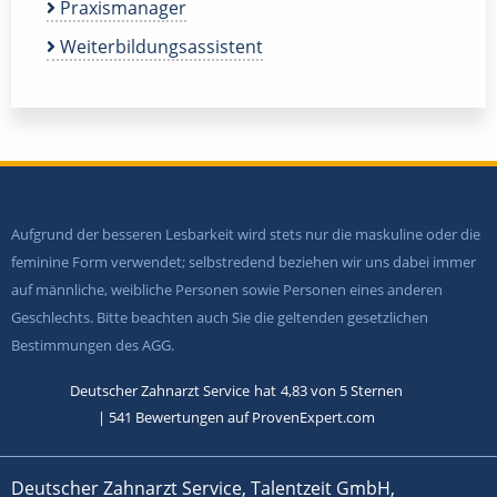
Praxismanager
Weiterbildungsassistent
Aufgrund der besseren Lesbarkeit wird stets nur die maskuline oder die
feminine Form verwendet; selbstredend beziehen wir uns dabei immer
auf männliche, weibliche Personen sowie Personen eines anderen
Geschlechts. Bitte beachten auch Sie die geltenden gesetzlichen
Bestimmungen des AGG.
Deutscher Zahnarzt Service
hat
4,83
von
5
Sternen
|
541
Bewertungen auf ProvenExpert.com
Deutscher Zahnarzt Service, Talentzeit GmbH,