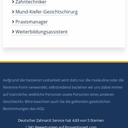
Zahntechniker
Mund-Kiefer-Gesichtschirurg
Praxismanager
Weiterbildungsassistent
Aufgrund der besseren Lesbarkeit wird stets nur die maskuline oder die
feminine Form verwendet; selbstredend beziehen wir uns dabei immer
auf männliche, weibliche Personen sowie Personen eines anderen
Geschlechts. Bitte beachten auch Sie die geltenden gesetzlichen
Bestimmungen des AGG.
Deutscher Zahnarzt Service
hat
4,83
von
5
Sternen
|
541
Bewertungen auf ProvenExpert.com