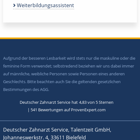
Weiterbildungsassistent
Aufgrund der besseren Lesbarkeit wird stets nur die maskuline oder die
feminine Form verwendet; selbstredend beziehen wir uns dabei immer
auf männliche, weibliche Personen sowie Personen eines anderen
Geschlechts. Bitte beachten auch Sie die geltenden gesetzlichen
Bestimmungen des AGG.
Deutscher Zahnarzt Service
hat
4,83
von
5
Sternen
|
541
Bewertungen auf ProvenExpert.com
Deutscher Zahnarzt Service, Talentzeit GmbH,
Johanneswerkstr. 4, 33611 Bielefeld