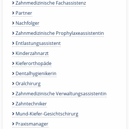
Zahnmedizinische Fachassistenz
Partner
Nachfolger
Zahnmedizinische Prophylaxeassistentin
Entlastungsassistent
Kinderzahnarzt
Kieferorthopäde
Dentalhygienikerin
Oralchirurg
Zahnmedizinische Verwaltungsassistentin
Zahntechniker
Mund-Kiefer-Gesichtschirurg
Praxismanager