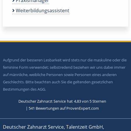
Praxismanager
Weiterbildungsassistent
Aufgrund der besseren Lesbarkeit wird stets nur die maskuline oder die
feminine Form verwendet; selbstredend beziehen wir uns dabei immer
auf männliche, weibliche Personen sowie Personen eines anderen
Geschlechts. Bitte beachten auch Sie die geltenden gesetzlichen
Bestimmungen des AGG.
Deutscher Zahnarzt Service
hat
4,83
von
5
Sternen
|
541
Bewertungen auf ProvenExpert.com
Deutscher Zahnarzt Service, Talentzeit GmbH,