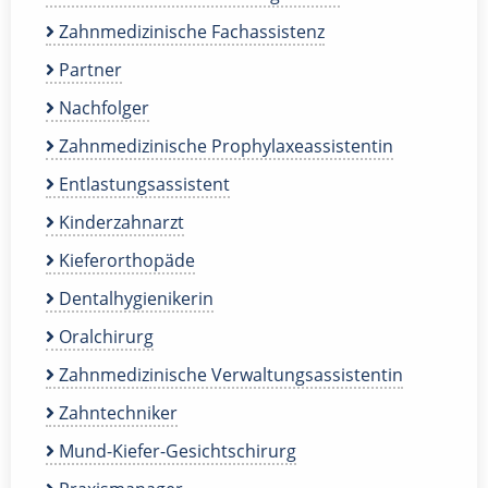
Zahnmedizinische Fachassistenz
Partner
Nachfolger
Zahnmedizinische Prophylaxeassistentin
Entlastungsassistent
Kinderzahnarzt
Kieferorthopäde
Dentalhygienikerin
Oralchirurg
Zahnmedizinische Verwaltungsassistentin
Zahntechniker
Mund-Kiefer-Gesichtschirurg