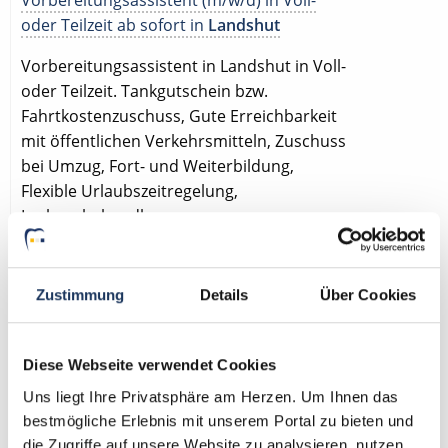
Vorbereitungsassistent (m/w/d) in Voll-
oder Teilzeit ab sofort in
Landshut
Vorbereitungsassistent in Landshut in Voll-
oder Teilzeit. Tankgutschein bzw.
Fahrtkostenzuschuss, Gute Erreichbarkeit
mit öffentlichen Verkehrsmitteln, Zuschuss
bei Umzug, Fort- und Weiterbildung,
Flexible Urlaubszeitregelung,
Lachgasbehandlung.
Zustimmung
Details
Über Cookies
Vorbereitungsassistent (m/w/d) in Vollzeit
Diese Webseite verwendet Cookies
ab sofort in
Lemförde
Uns liegt Ihre Privatsphäre am Herzen. Um Ihnen das
bestmögliche Erlebnis mit unserem Portal zu bieten und
Vorbereitungsassistent in Lemförde in
die Zugriffe auf unsere Website zu analysieren, nutzen