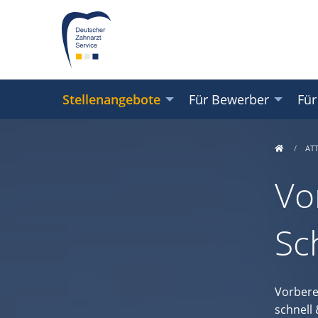
Stellenangebote
Für Bewerber
Für
AT
Vo
Sc
Vorbere
schnell