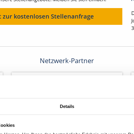
D
t zur kostenlosen Stellenanfrage
J
3
Netzwerk-Partner
Details
Cookies