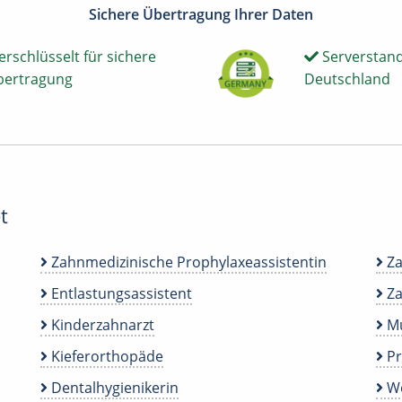
Sichere Übertragung Ihrer Daten
erschlüsselt für sichere
Serverstand
bertragung
Deutschland
t
Zahnmedizinische Prophylaxeassistentin
Za
Entlastungsassistent
Za
Kinderzahnarzt
Mu
Kieferorthopäde
P
Dentalhygienikerin
We