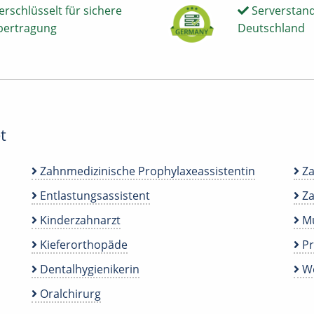
erschlüsselt für sichere
Serverstand
bertragung
Deutschland
t
Zahnmedizinische Prophylaxeassistentin
Za
Entlastungsassistent
Za
Kinderzahnarzt
Mu
Kieferorthopäde
P
Dentalhygienikerin
We
Oralchirurg