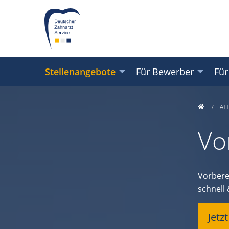
Stellenangebote
Für Bewerber
Für
AT
Vo
Vorbere
schnell
Jetz