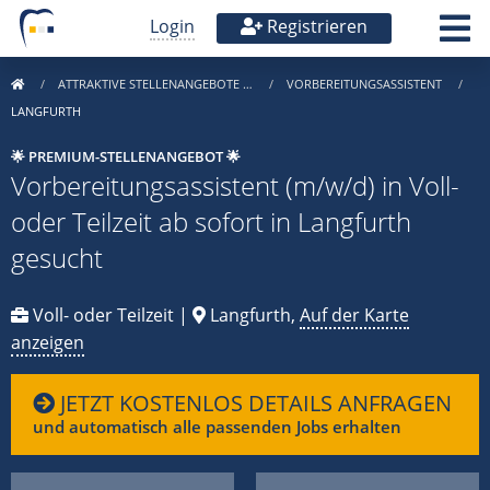
Login
Registrieren
ATTRAKTIVE STELLENANGEBOTE …
VORBEREITUNGSASSISTENT
LANGFURTH
🌟 PREMIUM-STELLENANGEBOT 🌟
Vorbereitungsassistent (m/w/d) in Voll-
oder Teilzeit ab sofort in Langfurth
gesucht
Voll- oder Teilzeit |
Langfurth,
Auf der Karte
anzeigen
JETZT KOSTENLOS DETAILS ANFRAGEN
und automatisch alle passenden Jobs erhalten