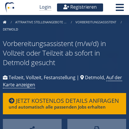
Login
Registrieren
ATTRAKTIVE STELLENANGEBOTE …
VORBEREITUNGSASSISTENT
DETMOLD
Vorbereitungsassistent (m/w/d) in
Vollzeit oder Teilzeit ab sofort in
Detmold gesucht
Teilzeit, Vollzeit, Festanstellung |
Detmold,
Auf der
Karte anzeigen
JETZT KOSTENLOS DETAILS ANFRAGEN
und automatisch alle passenden Jobs erhalten