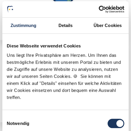
Vorbereitungsassistent (m/w/d) in Voll- oder Teilzeit
ab sofort in Detmold
Zustimmung
Details
Über Cookies
Diese Webseite verwendet Cookies
Uns liegt Ihre Privatsphäre am Herzen. Um Ihnen das
🌟 PREMIUM-STELLENANGEBOT 🌟
bestmögliche Erlebnis mit unserem Portal zu bieten und
die Zugriffe auf unsere Website zu analysieren, nutzen
wir auf unseren Seiten Cookies. 🍪 Sie können mit
einem Klick auf "Details" einsehen für welche Aktivitäten
wir Cookies einsetzen und dort bequem eine Auswahl
Vorbereitungsassistent (m/w/d) in Voll- oder Teilzeit
treffen.
ab sofort in Bad Salzuflen
Einwilligungsauswahl
Notwendig