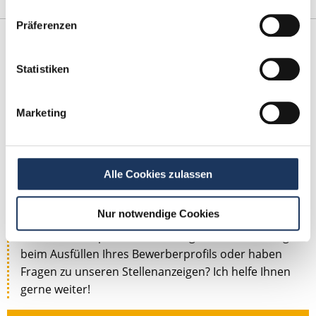
Präferenzen
Statistiken
Marketing
Kevin Beck - Teamleiter
Alle Cookies zulassen
Ansprechpartner
Nur notwendige Cookies
Zusammen finden wir Ihre neue Traumstelle in
einer Zahnarztpraxis. Sie benötigen Unterstützung
beim Ausfüllen Ihres Bewerberprofils oder haben
Fragen zu unseren Stellenanzeigen? Ich helfe Ihnen
gerne weiter!