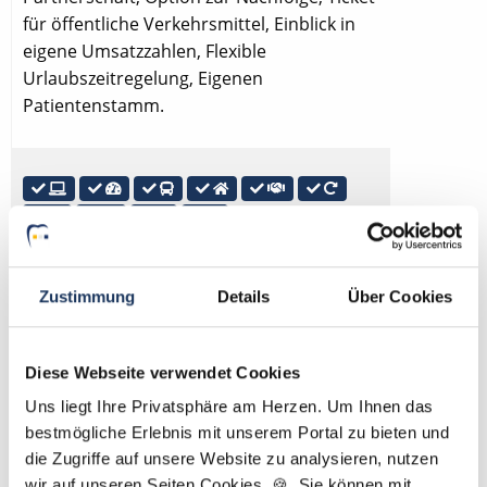
für öffentliche Verkehrsmittel, Einblick in
eigene Umsatzzahlen, Flexible
Urlaubszeitregelung, Eigenen
Patientenstamm.
Entlastungsassistent (m/w/d) in Vollzeit
oder Teilzeit ab sofort im
Ostalbkreis
Zustimmung
Details
Über Cookies
Entlastungsassistent in Ostalbkreis in
Vollzeit, Teilzeit, Festanstellung. Moderne /
Diese Webseite verwendet Cookies
digitalisierte Praxis, Tankgutschein bzw.
Uns liegt Ihre Privatsphäre am Herzen. Um Ihnen das
Fahrtkostenzuschuss, Gute Erreichbarkeit
bestmögliche Erlebnis mit unserem Portal zu bieten und
mit öffentlichen Verkehrsmitteln, Hilfe bei
die Zugriffe auf unsere Website zu analysieren, nutzen
Wohnungssuche, Option auf Partnerschaft,
wir auf unseren Seiten Cookies. 🍪 Sie können mit