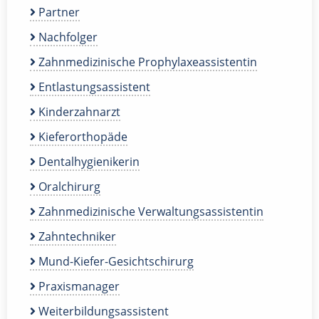
Partner
Nachfolger
Zahnmedizinische Prophylaxeassistentin
Entlastungsassistent
Kinderzahnarzt
Kieferorthopäde
Dentalhygienikerin
Oralchirurg
Zahnmedizinische Verwaltungsassistentin
Zahntechniker
Mund-Kiefer-Gesichtschirurg
Praxismanager
Weiterbildungsassistent