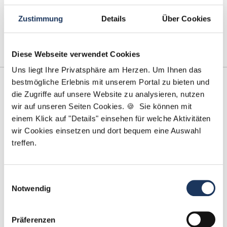
von Marie Arensmann
Zustimmung
Details
Über Cookies
Lesezeit: ca.
3 Min.
| Beitrag vom :
27.08.2025
Die Mund-, Kiefer- und Gesichtschirurgie (MKG) ist eines
der anspruchsvollsten Fachgebiete der …
weiterlesen
Diese Webseite verwendet Cookies
Uns liegt Ihre Privatsphäre am Herzen. Um Ihnen das
bestmögliche Erlebnis mit unserem Portal zu bieten und
die Zugriffe auf unsere Website zu analysieren, nutzen
wir auf unseren Seiten Cookies. 🍪 Sie können mit
einem Klick auf "Details" einsehen für welche Aktivitäten
wir Cookies einsetzen und dort bequem eine Auswahl
treffen.
Einwilligungsauswahl
Notwendig
Präferenzen