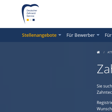
Stellenangebote
Für Bewerber
Für
AT
Za
Sie suc
Zahntec
Registr
Wunschre