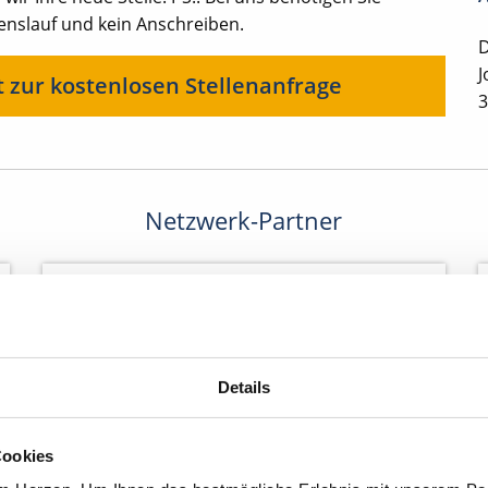
benslauf und kein Anschreiben.
D
J
t zur kostenlosen Stellenanfrage
3
Netzwerk-Partner
Details
Cookies