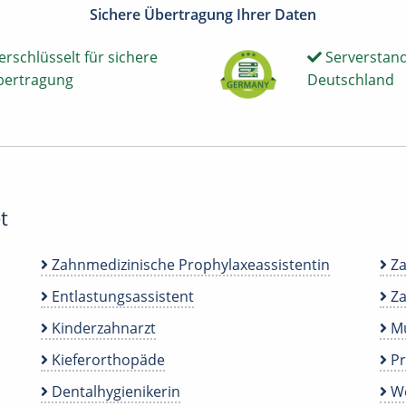
Sichere Übertragung Ihrer Daten
erschlüsselt für sichere
Serverstand
bertragung
Deutschland
t
Zahnmedizinische Prophylaxeassistentin
Za
Entlastungsassistent
Za
Kinderzahnarzt
Mu
Kieferorthopäde
P
Dentalhygienikerin
We