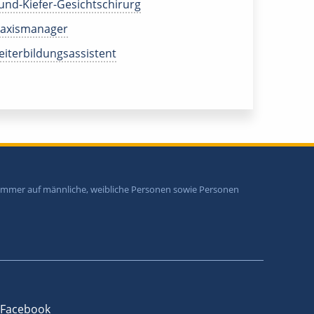
nd-Kiefer-Gesichtschirurg
raxismanager
iterbildungsassistent
i immer auf männliche, weibliche Personen sowie Personen
Facebook