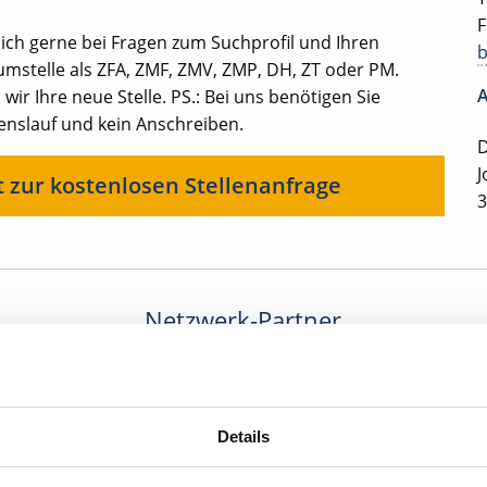
F
ich gerne bei Fragen zum Suchprofil und Ihren
mstelle als ZFA, ZMF, ZMV, ZMP, DH, ZT oder PM.
A
ir Ihre neue Stelle. PS.: Bei uns benötigen Sie
benslauf und kein Anschreiben.
D
J
t zur kostenlosen Stellenanfrage
3
Netzwerk-Partner
Details