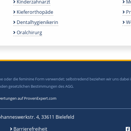
Kinderzahnarzt
Mu
Kieferorthopäde
P
Dentalhygienikerin
We
Oralchirurg
ine oder die feminine Form verwendet; selbstredend beziehen wir uns dabe
tenden gesetzlichen Bestimmungen des AGG.
ertungen auf ProvenExpert.com
ohanneswerkstr. 4, 33611 Bielefeld
Barrierefreiheit