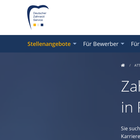
Stellenangebote
Für Bewerber
Für
AT
Za
in
Sie suc
Karrier