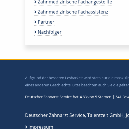
Zahnmedizinische Fachangestellte
Zahnmedizinische Fachassistenz
Partner
Nachfolger
Aufgrund der besseren Lesbarkeit wird stets nur die maskul
eines anderen Geschlechts. Bitte beachten auch Sie die gel
Deutscher Zahnarzt Service
hat
4,83
von
5
Sternen
|
541
Bew
Deutscher Zahnarzt Service, Talentzeit GmbH, J
Impressum