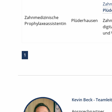
Zahn
Plüd
Zahnmedizinische
Plüderhausen
Zahn
Prophylaxeassistentin
digit
und 
1
Kevin Beck - Teamlei
Ansprechpartner