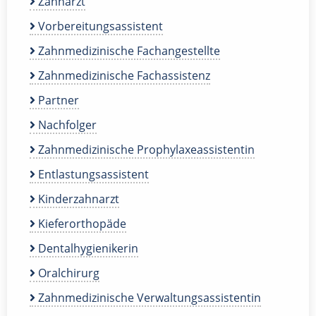
Zahnarzt
Vorbereitungsassistent
Zahnmedizinische Fachangestellte
Zahnmedizinische Fachassistenz
Partner
Nachfolger
Zahnmedizinische Prophylaxeassistentin
Entlastungsassistent
Kinderzahnarzt
Kieferorthopäde
Dentalhygienikerin
Oralchirurg
Zahnmedizinische Verwaltungsassistentin