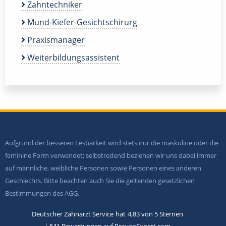
Zahntechniker
Mund-Kiefer-Gesichtschirurg
Praxismanager
Weiterbildungsassistent
Aufgrund der besseren Lesbarkeit wird stets nur die maskuline oder die
feminine Form verwendet; selbstredend beziehen wir uns dabei immer
auf männliche, weibliche Personen sowie Personen eines anderen
Geschlechts. Bitte beachten auch Sie die geltenden gesetzlichen
Bestimmungen des AGG.
Deutscher Zahnarzt Service
hat
4,83
von
5
Sternen