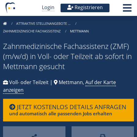
Login
Registrieren
ATTRAKTIVE STELLENANGEBOTE …
ZAHNMEDIZINISCHE FACHASSISTENZ
METTMANN
Zahnmedizinische Fachassistenz (ZMF)
(m/w/d) in Voll- oder Teilzeit ab sofort in
Mettmann gesucht
Voll- oder Teilzeit |
Mettmann,
Auf der Karte
anzeigen
JETZT KOSTENLOS DETAILS ANFRAGEN
und automatisch alle passenden Jobs erhalten