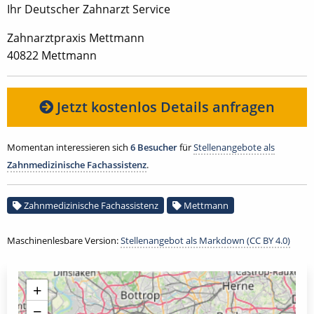
Ihr Deutscher Zahnarzt Service
Zahnarztpraxis Mettmann
40822 Mettmann
Jetzt kostenlos Details anfragen
Momentan interessieren sich
6 Besucher
für
Stellenangebote als
Zahnmedizinische Fachassistenz
.
Zahnmedizinische Fachassistenz
Mettmann
Maschinenlesbare Version:
Stellenangebot als Markdown (CC BY 4.0)
+
−