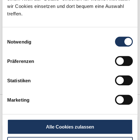
Fax: +49 (0) 521 / 911 730 41
wir Cookies einsetzen und dort bequem eine Auswahl
bewerbung@dzas.de
treffen.
Einwilligungsauswahl
Notwendig
Präferenzen
Statistiken
Marketing
Kooperations-
Netzwerk-Partner
Partner
Alle Cookies zulassen