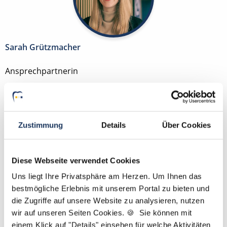
Sarah Grützmacher
Ansprechpartnerin
Kontaktieren Sie mich gerne bei Fragen zum
Suchprofil und Ihren Wünschen zur Traumstelle als
ZFA, ZMF, ZMV, ZMP, DH, ZT oder PM. Gemeinsam
Zustimmung
Details
Über Cookies
finden wir Ihre neue Stelle. PS.: Bei uns benötigen
Sie lediglich einen Lebenslauf und kein Anschreiben.
Diese Webseite verwendet Cookies
Jetzt zur kostenlosen Stellenanfrage
Uns liegt Ihre Privatsphäre am Herzen. Um Ihnen das
bestmögliche Erlebnis mit unserem Portal zu bieten und
Kontakt
die Zugriffe auf unsere Website zu analysieren, nutzen
wir auf unseren Seiten Cookies. 🍪 Sie können mit
Tel.: +49 (0) 521 / 911 730 44
einem Klick auf "Details" einsehen für welche Aktivitäten