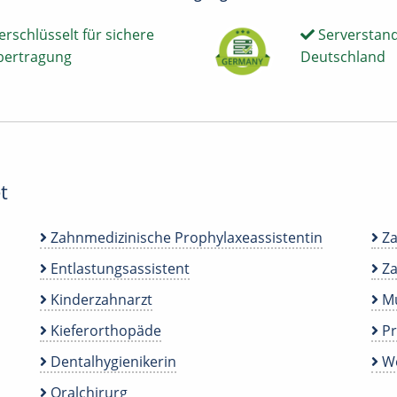
erschlüsselt für sichere
Serverstand
bertragung
Deutschland
t
Zahnmedizinische Prophylaxeassistentin
Za
Entlastungsassistent
Za
Kinderzahnarzt
Mu
Kieferorthopäde
P
Dentalhygienikerin
We
Oralchirurg