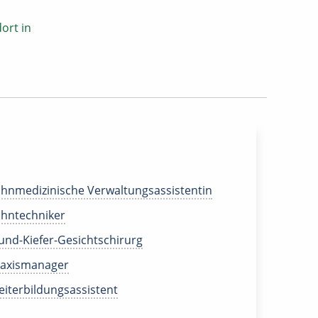
ort in
hnmedizinische Verwaltungsassistentin
hntechniker
nd-Kiefer-Gesichtschirurg
raxismanager
iterbildungsassistent